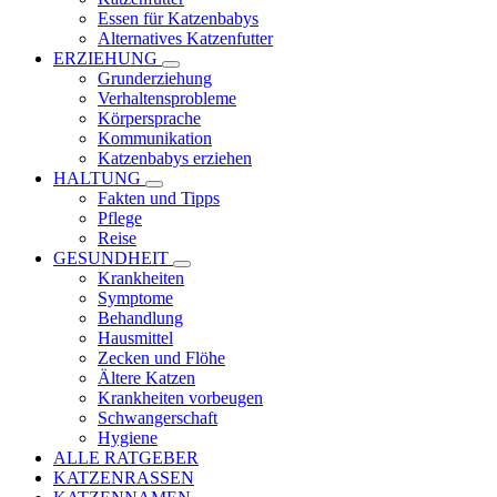
Essen für Katzenbabys
Alternatives Katzenfutter
ERZIEHUNG
Grunderziehung
Verhaltensprobleme
Körpersprache
Kommunikation
Katzenbabys erziehen
HALTUNG
Fakten und Tipps
Pflege
Reise
GESUNDHEIT
Krankheiten
Symptome
Behandlung
Hausmittel
Zecken und Flöhe
Ältere Katzen
Krankheiten vorbeugen
Schwangerschaft
Hygiene
ALLE RATGEBER
KATZENRASSEN