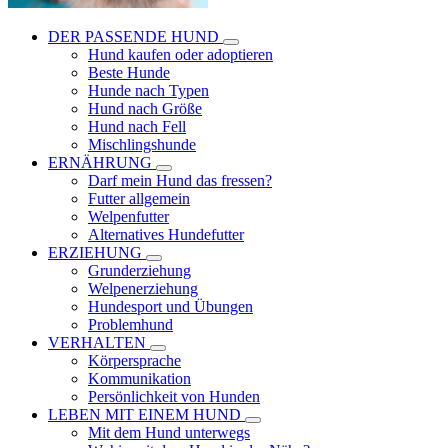
DER PASSENDE HUND
Hund kaufen oder adoptieren
Beste Hunde
Hunde nach Typen
Hund nach Größe
Hund nach Fell
Mischlingshunde
ERNÄHRUNG
Darf mein Hund das fressen?
Futter allgemein
Welpenfutter
Alternatives Hundefutter
ERZIEHUNG
Grunderziehung
Welpenerziehung
Hundesport und Übungen
Problemhund
VERHALTEN
Körpersprache
Kommunikation
Persönlichkeit von Hunden
LEBEN MIT EINEM HUND
Mit dem Hund unterwegs