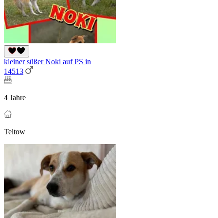
kleiner süßer Noki auf PS in
14513
4 Jahre
Teltow