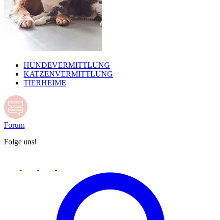
HUNDEVERMITTLUNG
KATZENVERMITTLUNG
TIERHEIME
Forum
Folge uns!