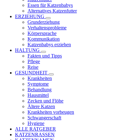
Essen für Katzenbabys
Alternatives Katzenfutter
ERZIEHUNG
Grunderziehung
Verhaltensprobleme
Körpersprache
Kommunikation
Katzenbabys erziehen
HALTUNG
Fakten und Tipps
Pflege
Reise
GESUNDHEIT
Krankheiten
Symptome
Behandlung
Hausmittel
Zecken und Flöhe
Ältere Katzen
Krankheiten vorbeugen
Schwangerschaft
Hygiene
ALLE RATGEBER
KATZENRASSEN