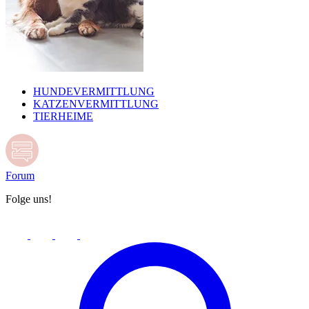
HUNDEVERMITTLUNG
KATZENVERMITTLUNG
TIERHEIME
Forum
Folge uns!