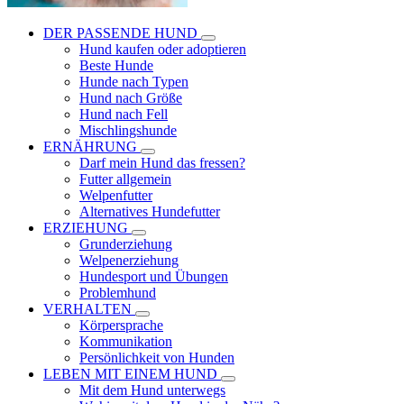
DER PASSENDE HUND
Hund kaufen oder adoptieren
Beste Hunde
Hunde nach Typen
Hund nach Größe
Hund nach Fell
Mischlingshunde
ERNÄHRUNG
Darf mein Hund das fressen?
Futter allgemein
Welpenfutter
Alternatives Hundefutter
ERZIEHUNG
Grunderziehung
Welpenerziehung
Hundesport und Übungen
Problemhund
VERHALTEN
Körpersprache
Kommunikation
Persönlichkeit von Hunden
LEBEN MIT EINEM HUND
Mit dem Hund unterwegs