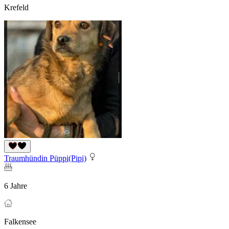
Krefeld
Traumhündin Püppi(Pipi)
6 Jahre
Falkensee