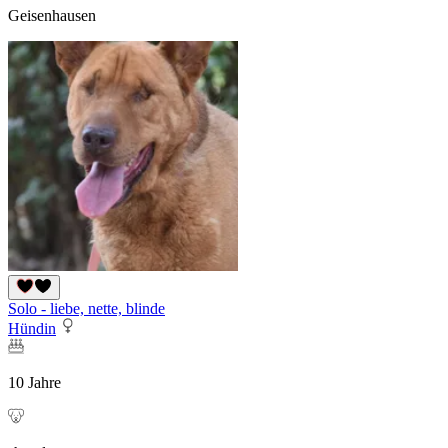
Geisenhausen
Solo - liebe, nette, blinde
Hündin
10 Jahre