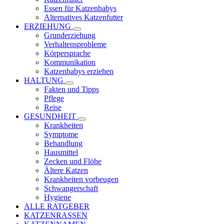
Essen für Katzenbabys
Alternatives Katzenfutter
ERZIEHUNG
Grunderziehung
Verhaltensprobleme
Körpersprache
Kommunikation
Katzenbabys erziehen
HALTUNG
Fakten und Tipps
Pflege
Reise
GESUNDHEIT
Krankheiten
Symptome
Behandlung
Hausmittel
Zecken und Flöhe
Ältere Katzen
Krankheiten vorbeugen
Schwangerschaft
Hygiene
ALLE RATGEBER
KATZENRASSEN