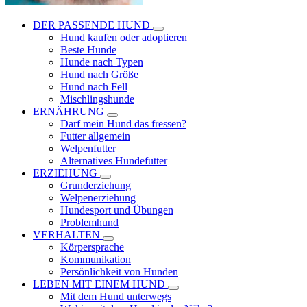
DER PASSENDE HUND
Hund kaufen oder adoptieren
Beste Hunde
Hunde nach Typen
Hund nach Größe
Hund nach Fell
Mischlingshunde
ERNÄHRUNG
Darf mein Hund das fressen?
Futter allgemein
Welpenfutter
Alternatives Hundefutter
ERZIEHUNG
Grunderziehung
Welpenerziehung
Hundesport und Übungen
Problemhund
VERHALTEN
Körpersprache
Kommunikation
Persönlichkeit von Hunden
LEBEN MIT EINEM HUND
Mit dem Hund unterwegs