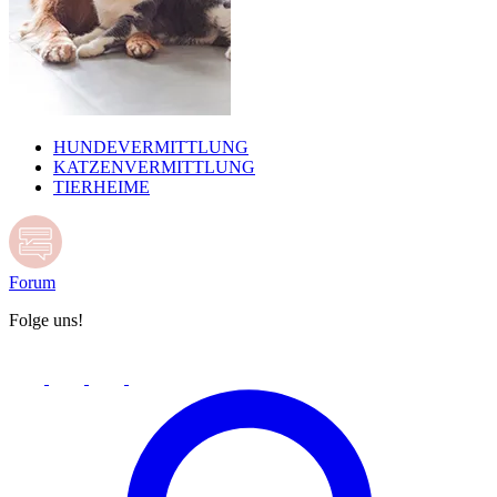
HUNDEVERMITTLUNG
KATZENVERMITTLUNG
TIERHEIME
Forum
Folge uns!