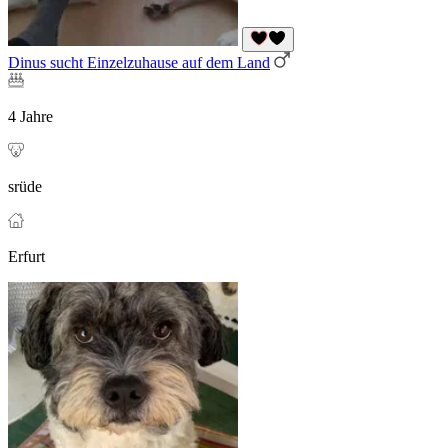
Dinus sucht Einzelzuhause auf dem Land
4 Jahre
srüde
Erfurt