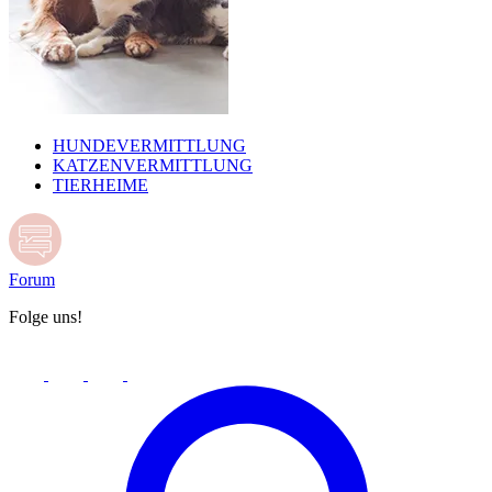
HUNDEVERMITTLUNG
KATZENVERMITTLUNG
TIERHEIME
Forum
Folge uns!