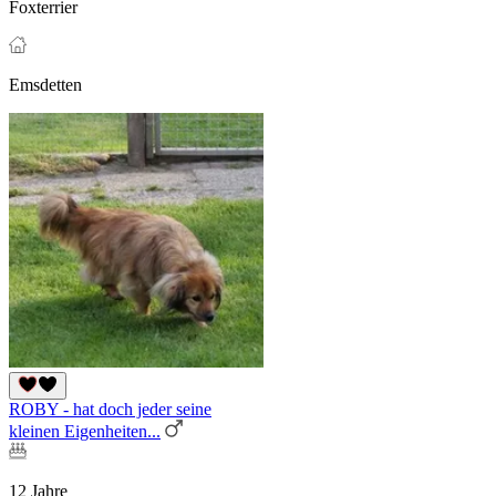
Foxterrier
Emsdetten
ROBY - hat doch jeder seine
kleinen Eigenheiten...
12 Jahre