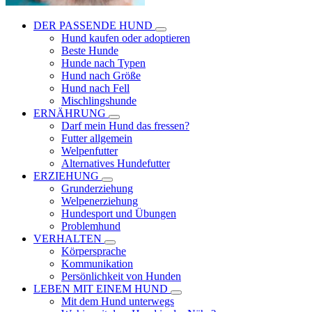
DER PASSENDE HUND
Hund kaufen oder adoptieren
Beste Hunde
Hunde nach Typen
Hund nach Größe
Hund nach Fell
Mischlingshunde
ERNÄHRUNG
Darf mein Hund das fressen?
Futter allgemein
Welpenfutter
Alternatives Hundefutter
ERZIEHUNG
Grunderziehung
Welpenerziehung
Hundesport und Übungen
Problemhund
VERHALTEN
Körpersprache
Kommunikation
Persönlichkeit von Hunden
LEBEN MIT EINEM HUND
Mit dem Hund unterwegs