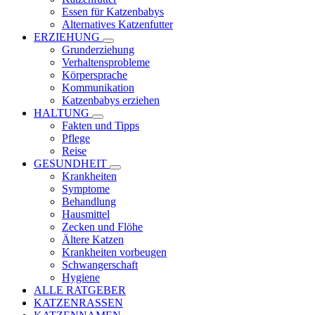
Essen für Katzenbabys
Alternatives Katzenfutter
ERZIEHUNG
Grunderziehung
Verhaltensprobleme
Körpersprache
Kommunikation
Katzenbabys erziehen
HALTUNG
Fakten und Tipps
Pflege
Reise
GESUNDHEIT
Krankheiten
Symptome
Behandlung
Hausmittel
Zecken und Flöhe
Ältere Katzen
Krankheiten vorbeugen
Schwangerschaft
Hygiene
ALLE RATGEBER
KATZENRASSEN