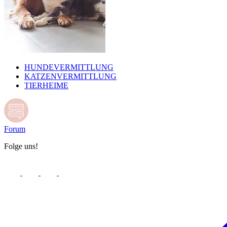
HUNDEVERMITTLUNG
KATZENVERMITTLUNG
TIERHEIME
Forum
Folge uns!