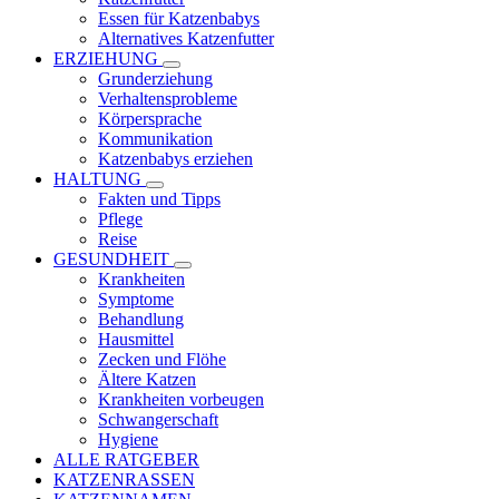
Essen für Katzenbabys
Alternatives Katzenfutter
ERZIEHUNG
Grunderziehung
Verhaltensprobleme
Körpersprache
Kommunikation
Katzenbabys erziehen
HALTUNG
Fakten und Tipps
Pflege
Reise
GESUNDHEIT
Krankheiten
Symptome
Behandlung
Hausmittel
Zecken und Flöhe
Ältere Katzen
Krankheiten vorbeugen
Schwangerschaft
Hygiene
ALLE RATGEBER
KATZENRASSEN