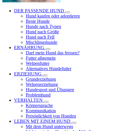
DER PASSENDE HUND
Hund kaufen oder adoptieren
Beste Hunde
Hunde nach Typen
Hund nach Größe
Hund nach Fell
Mischlingshunde
ERNÄHRUNG
Darf mein Hund das fressen?
Futter allgemein
Welpenfutter
Alternatives Hundefutter
ERZIEHUNG
Grunderziehung
Welpenerziehung
Hundesport und Übungen
Problemhund
VERHALTEN
Körpersprache
Kommunikation
Persönlichkeit von Hunden
LEBEN MIT EINEM HUND
Mit dem Hund unterwegs