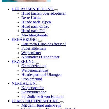
DER PASSENDE HUND
Hund kaufen oder adoptieren
Beste Hunde
Hunde nach Typen
Hund nach Größe
Hund nach Fell
Mischlingshunde
ERNÄHRUNG
Darf mein Hund das fressen?
Futter allgemein
Welpenfutter
Alternatives Hundefutter
ERZIEHUNG
Grunderziehung
Welpenerziehung
Hundesport und Übungen
Problemhund
VERHALTEN
Körpersprache
Kommunikation
Persönlichkeit von Hunden
LEBEN MIT EINEM HUND
Mit dem Hund unterwegs