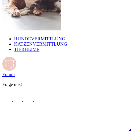
HUNDEVERMITTLUNG
KATZENVERMITTLUNG
TIERHEIME
Forum
Folge uns!