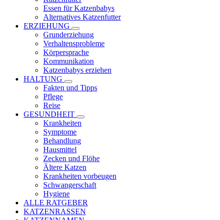
Essen für Katzenbabys
Alternatives Katzenfutter
ERZIEHUNG
Grunderziehung
Verhaltensprobleme
Körpersprache
Kommunikation
Katzenbabys erziehen
HALTUNG
Fakten und Tipps
Pflege
Reise
GESUNDHEIT
Krankheiten
Symptome
Behandlung
Hausmittel
Zecken und Flöhe
Ältere Katzen
Krankheiten vorbeugen
Schwangerschaft
Hygiene
ALLE RATGEBER
KATZENRASSEN