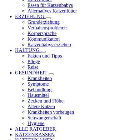
Essen für Katzenbabys
Alternatives Katzenfutter
ERZIEHUNG
Grunderziehung
Verhaltensprobleme
Körpersprache
Kommunikation
Katzenbabys erziehen
HALTUNG
Fakten und Tipps
Pflege
Reise
GESUNDHEIT
Krankheiten
Symptome
Behandlung
Hausmittel
Zecken und Flöhe
Ältere Katzen
Krankheiten vorbeugen
Schwangerschaft
Hygiene
ALLE RATGEBER
KATZENRASSEN