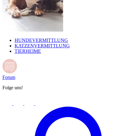
HUNDEVERMITTLUNG
KATZENVERMITTLUNG
TIERHEIME
Forum
Folge uns!