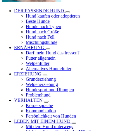
DER PASSENDE HUND
Hund kaufen oder adoptieren
Beste Hunde
Hunde nach Typen
Hund nach Größe
Hund nach Fell
Mischlingshunde
ERNÄHRUNG
Darf mein Hund das fressen?
Futter allgemein
Welpenfutter
Alternatives Hundefutter
ERZIEHUNG
Grunderziehung
Welpenerziehung
Hundesport und Übungen
Problemhund
VERHALTEN
Körpersprache
Kommunikation
Persönlichkeit von Hunden
LEBEN MIT EINEM HUND
Mit dem Hund unterwegs