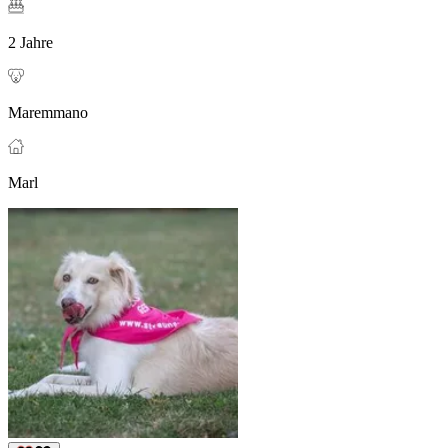
2 Jahre
Maremmano
Marl