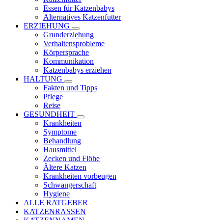
Essen für Katzenbabys
Alternatives Katzenfutter
ERZIEHUNG
Grunderziehung
Verhaltensprobleme
Körpersprache
Kommunikation
Katzenbabys erziehen
HALTUNG
Fakten und Tipps
Pflege
Reise
GESUNDHEIT
Krankheiten
Symptome
Behandlung
Hausmittel
Zecken und Flöhe
Ältere Katzen
Krankheiten vorbeugen
Schwangerschaft
Hygiene
ALLE RATGEBER
KATZENRASSEN