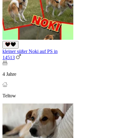
kleiner süßer Noki auf PS in
14513
4 Jahre
Teltow