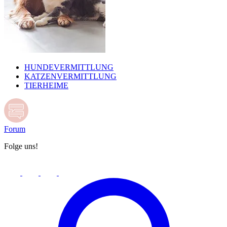
HUNDEVERMITTLUNG
KATZENVERMITTLUNG
TIERHEIME
Forum
Folge uns!