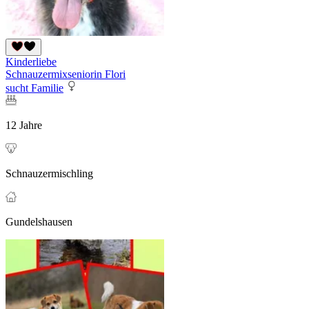
Kinderliebe
Schnauzermixseniorin Flori
sucht Familie
12 Jahre
Schnauzermischling
Gundelshausen