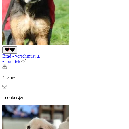
Brad - verschmust u.
zutraulich
4 Jahre
Leonberger