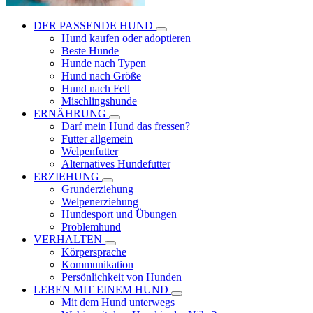
DER PASSENDE HUND
Hund kaufen oder adoptieren
Beste Hunde
Hunde nach Typen
Hund nach Größe
Hund nach Fell
Mischlingshunde
ERNÄHRUNG
Darf mein Hund das fressen?
Futter allgemein
Welpenfutter
Alternatives Hundefutter
ERZIEHUNG
Grunderziehung
Welpenerziehung
Hundesport und Übungen
Problemhund
VERHALTEN
Körpersprache
Kommunikation
Persönlichkeit von Hunden
LEBEN MIT EINEM HUND
Mit dem Hund unterwegs