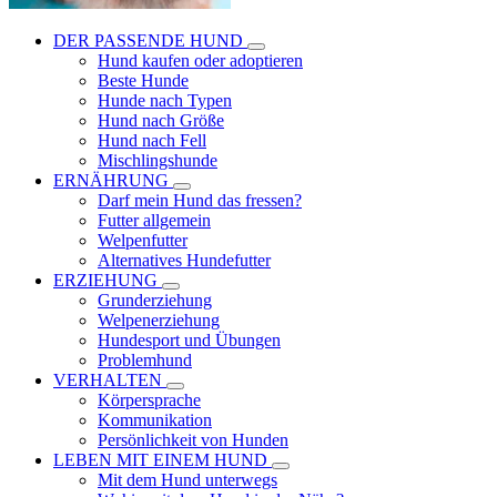
DER PASSENDE HUND
Hund kaufen oder adoptieren
Beste Hunde
Hunde nach Typen
Hund nach Größe
Hund nach Fell
Mischlingshunde
ERNÄHRUNG
Darf mein Hund das fressen?
Futter allgemein
Welpenfutter
Alternatives Hundefutter
ERZIEHUNG
Grunderziehung
Welpenerziehung
Hundesport und Übungen
Problemhund
VERHALTEN
Körpersprache
Kommunikation
Persönlichkeit von Hunden
LEBEN MIT EINEM HUND
Mit dem Hund unterwegs