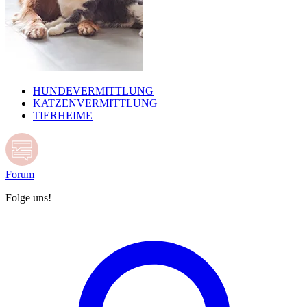
HUNDEVERMITTLUNG
KATZENVERMITTLUNG
TIERHEIME
Forum
Folge uns!