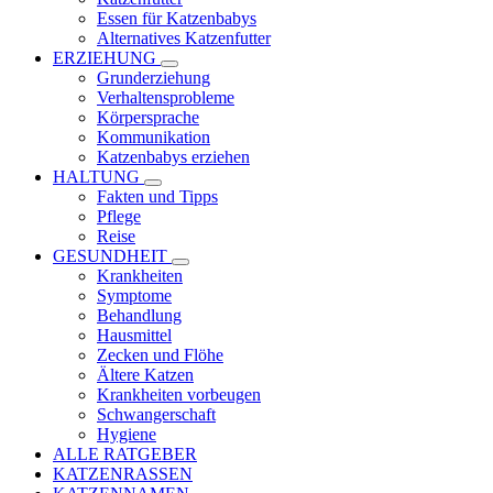
Essen für Katzenbabys
Alternatives Katzenfutter
ERZIEHUNG
Grunderziehung
Verhaltensprobleme
Körpersprache
Kommunikation
Katzenbabys erziehen
HALTUNG
Fakten und Tipps
Pflege
Reise
GESUNDHEIT
Krankheiten
Symptome
Behandlung
Hausmittel
Zecken und Flöhe
Ältere Katzen
Krankheiten vorbeugen
Schwangerschaft
Hygiene
ALLE RATGEBER
KATZENRASSEN