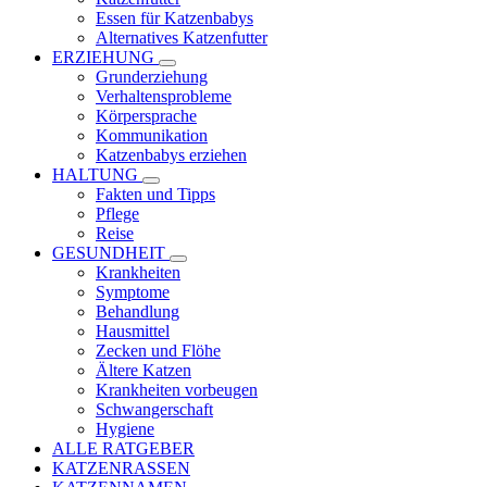
Essen für Katzenbabys
Alternatives Katzenfutter
ERZIEHUNG
Grunderziehung
Verhaltensprobleme
Körpersprache
Kommunikation
Katzenbabys erziehen
HALTUNG
Fakten und Tipps
Pflege
Reise
GESUNDHEIT
Krankheiten
Symptome
Behandlung
Hausmittel
Zecken und Flöhe
Ältere Katzen
Krankheiten vorbeugen
Schwangerschaft
Hygiene
ALLE RATGEBER
KATZENRASSEN