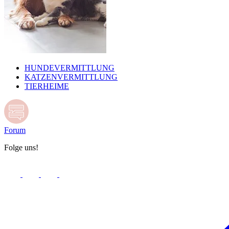
HUNDEVERMITTLUNG
KATZENVERMITTLUNG
TIERHEIME
Forum
Folge uns!