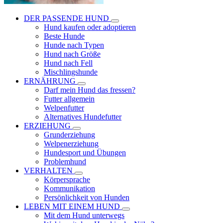
DER PASSENDE HUND
Hund kaufen oder adoptieren
Beste Hunde
Hunde nach Typen
Hund nach Größe
Hund nach Fell
Mischlingshunde
ERNÄHRUNG
Darf mein Hund das fressen?
Futter allgemein
Welpenfutter
Alternatives Hundefutter
ERZIEHUNG
Grunderziehung
Welpenerziehung
Hundesport und Übungen
Problemhund
VERHALTEN
Körpersprache
Kommunikation
Persönlichkeit von Hunden
LEBEN MIT EINEM HUND
Mit dem Hund unterwegs