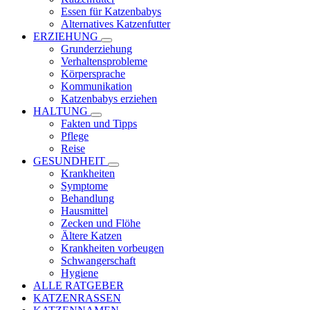
Essen für Katzenbabys
Alternatives Katzenfutter
ERZIEHUNG
Grunderziehung
Verhaltensprobleme
Körpersprache
Kommunikation
Katzenbabys erziehen
HALTUNG
Fakten und Tipps
Pflege
Reise
GESUNDHEIT
Krankheiten
Symptome
Behandlung
Hausmittel
Zecken und Flöhe
Ältere Katzen
Krankheiten vorbeugen
Schwangerschaft
Hygiene
ALLE RATGEBER
KATZENRASSEN