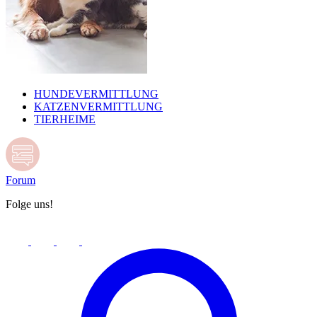
HUNDEVERMITTLUNG
KATZENVERMITTLUNG
TIERHEIME
Forum
Folge uns!