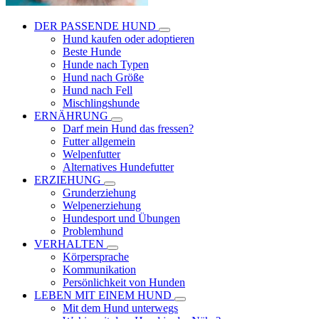
DER PASSENDE HUND
Hund kaufen oder adoptieren
Beste Hunde
Hunde nach Typen
Hund nach Größe
Hund nach Fell
Mischlingshunde
ERNÄHRUNG
Darf mein Hund das fressen?
Futter allgemein
Welpenfutter
Alternatives Hundefutter
ERZIEHUNG
Grunderziehung
Welpenerziehung
Hundesport und Übungen
Problemhund
VERHALTEN
Körpersprache
Kommunikation
Persönlichkeit von Hunden
LEBEN MIT EINEM HUND
Mit dem Hund unterwegs