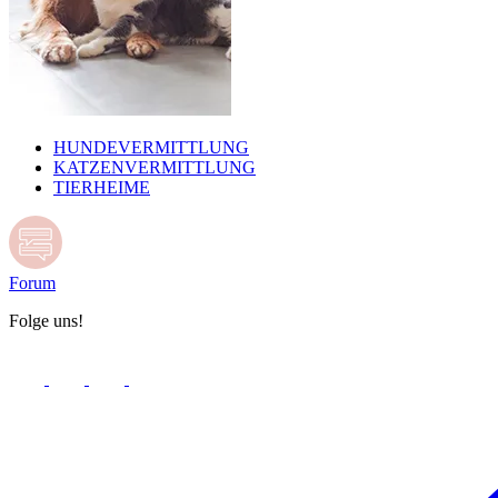
HUNDEVERMITTLUNG
KATZENVERMITTLUNG
TIERHEIME
Forum
Folge uns!