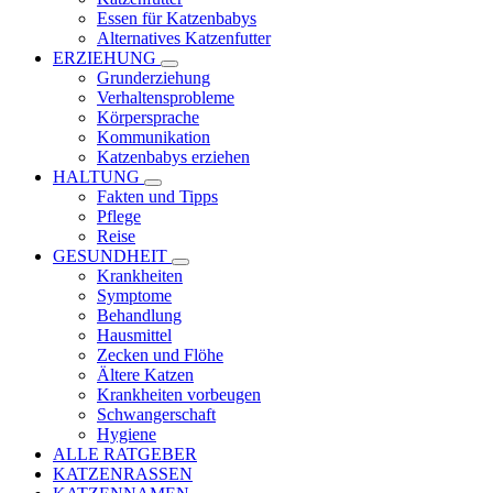
Essen für Katzenbabys
Alternatives Katzenfutter
ERZIEHUNG
Grunderziehung
Verhaltensprobleme
Körpersprache
Kommunikation
Katzenbabys erziehen
HALTUNG
Fakten und Tipps
Pflege
Reise
GESUNDHEIT
Krankheiten
Symptome
Behandlung
Hausmittel
Zecken und Flöhe
Ältere Katzen
Krankheiten vorbeugen
Schwangerschaft
Hygiene
ALLE RATGEBER
KATZENRASSEN