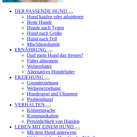
DER PASSENDE HUND
Hund kaufen oder adoptieren
Beste Hunde
Hunde nach Typen
Hund nach Größe
Hund nach Fell
Mischlingshunde
ERNÄHRUNG
Darf mein Hund das fressen?
Futter allgemein
Welpenfutter
Alternatives Hundefutter
ERZIEHUNG
Grunderziehung
Welpenerziehung
Hundesport und Übungen
Problemhund
VERHALTEN
Körpersprache
Kommunikation
Persönlichkeit von Hunden
LEBEN MIT EINEM HUND
Mit dem Hund unterwegs