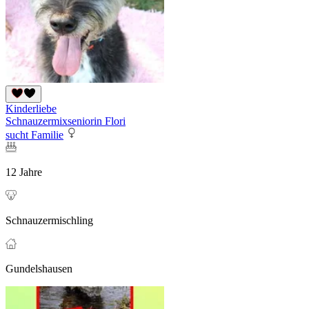
Kinderliebe
Schnauzermixseniorin Flori
sucht Familie
12 Jahre
Schnauzermischling
Gundelshausen