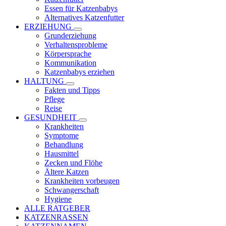
Essen für Katzenbabys
Alternatives Katzenfutter
ERZIEHUNG
Grunderziehung
Verhaltensprobleme
Körpersprache
Kommunikation
Katzenbabys erziehen
HALTUNG
Fakten und Tipps
Pflege
Reise
GESUNDHEIT
Krankheiten
Symptome
Behandlung
Hausmittel
Zecken und Flöhe
Ältere Katzen
Krankheiten vorbeugen
Schwangerschaft
Hygiene
ALLE RATGEBER
KATZENRASSEN