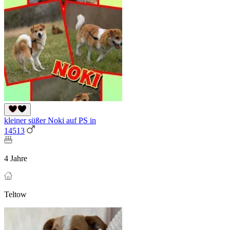
kleiner süßer Noki auf PS in
14513
4 Jahre
Teltow