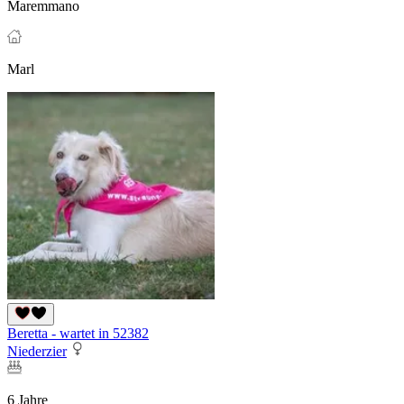
Maremmano
Marl
Beretta - wartet in 52382
Niederzier
6 Jahre