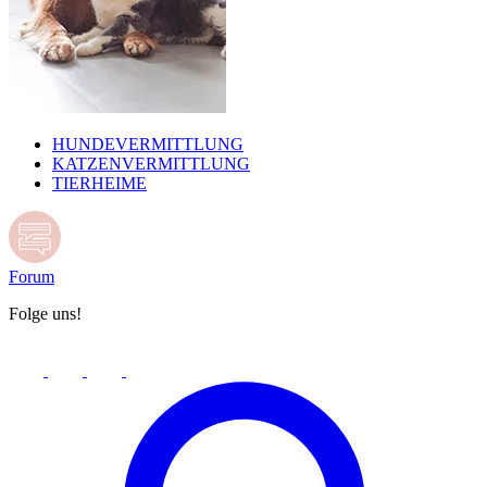
HUNDEVERMITTLUNG
KATZENVERMITTLUNG
TIERHEIME
Forum
Folge uns!