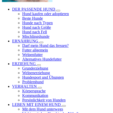
DER PASSENDE HUND
Hund kaufen oder adoptieren
Beste Hunde
Hunde nach Typen
Hund nach Größe
Hund nach Fell
Mischlingshunde
ERNÄHRUNG
Darf mein Hund das fressen?
Futter allgemein
Welpenfutter
Alternatives Hundefutter
ERZIEHUNG
Grunderziehung
Welpenerziehung
Hundesport und Übungen
Problemhund
VERHALTEN
Körpersprache
Kommunikation
Persönlichkeit von Hunden
LEBEN MIT EINEM HUND
Mit dem Hund unterwegs