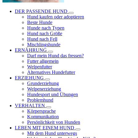
DER PASSENDE HUND
Hund kaufen oder adoptieren
Beste Hunde
Hunde nach Typen
Hund nach Größe
Hund nach Fell
Mischlingshunde
ERNÄHRUNG
Darf mein Hund das fressen?
Futter allgemein
Welpenfutter
Alternatives Hundefutter
ERZIEHUNG
Grunderziehung
Welpenerziehung
Hundesport und Übungen
Problemhund
VERHALTEN
Körpersprache
Kommunikation
Persönlichkeit von Hunden
LEBEN MIT EINEM HUND
Mit dem Hund unterwegs