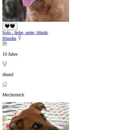
Solo - liebe, nette, blinde
Hündin
10 Jahre
shund
Mechernich