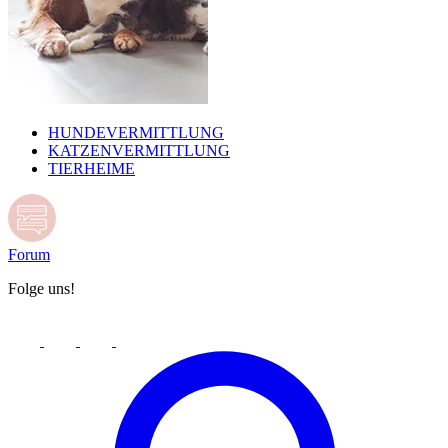
HUNDEVERMITTLUNG
KATZENVERMITTLUNG
TIERHEIME
Forum
Folge uns!