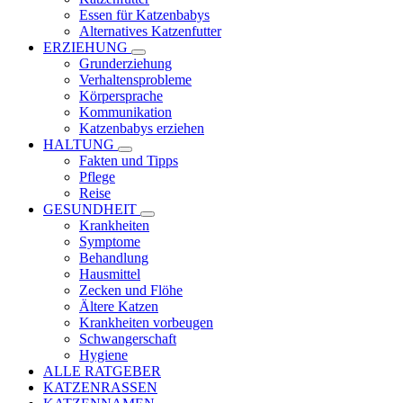
Essen für Katzenbabys
Alternatives Katzenfutter
ERZIEHUNG
Grunderziehung
Verhaltensprobleme
Körpersprache
Kommunikation
Katzenbabys erziehen
HALTUNG
Fakten und Tipps
Pflege
Reise
GESUNDHEIT
Krankheiten
Symptome
Behandlung
Hausmittel
Zecken und Flöhe
Ältere Katzen
Krankheiten vorbeugen
Schwangerschaft
Hygiene
ALLE RATGEBER
KATZENRASSEN