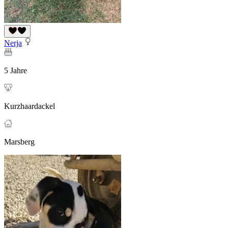
Nerja
5 Jahre
Kurzhaardackel
Marsberg