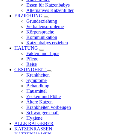
Essen für Katzenbabys
Alternatives Katzenfutter
ERZIEHUNG
Grunderziehung
Verhaltensprobleme
Körpersprache
Kommunikation
Katzenbabys erziehen
HALTUNG
Fakten und Tipps
Pflege
Reise
GESUNDHEIT
Krankheiten
Symptome
Behandlung
Hausmittel
Zecken und Flöhe
Ältere Katzen
Krankheiten vorbeugen
Schwangerschaft
Hygiene
ALLE RATGEBER
KATZENRASSEN