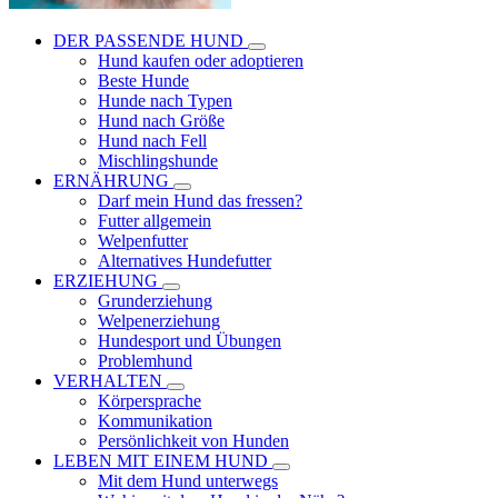
DER PASSENDE HUND
Hund kaufen oder adoptieren
Beste Hunde
Hunde nach Typen
Hund nach Größe
Hund nach Fell
Mischlingshunde
ERNÄHRUNG
Darf mein Hund das fressen?
Futter allgemein
Welpenfutter
Alternatives Hundefutter
ERZIEHUNG
Grunderziehung
Welpenerziehung
Hundesport und Übungen
Problemhund
VERHALTEN
Körpersprache
Kommunikation
Persönlichkeit von Hunden
LEBEN MIT EINEM HUND
Mit dem Hund unterwegs