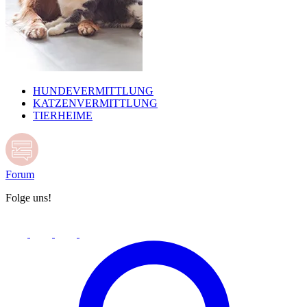
HUNDEVERMITTLUNG
KATZENVERMITTLUNG
TIERHEIME
Forum
Folge uns!