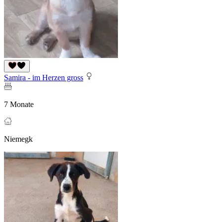
Samira - im Herzen gross
7 Monate
Niemegk