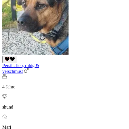
Persil - lieb, ruhig &
verschmust
4 Jahre
shund
Marl