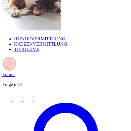
HUNDEVERMITTLUNG
KATZENVERMITTLUNG
TIERHEIME
Forum
Folge uns!