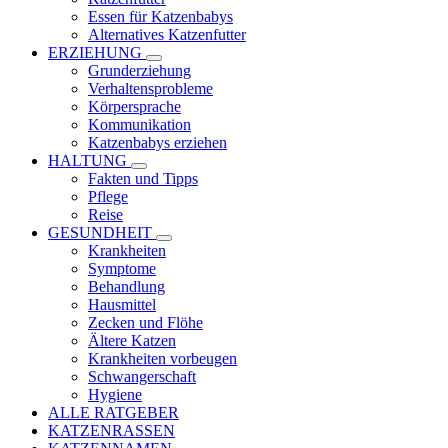
Essen für Katzenbabys
Alternatives Katzenfutter
ERZIEHUNG
Grunderziehung
Verhaltensprobleme
Körpersprache
Kommunikation
Katzenbabys erziehen
HALTUNG
Fakten und Tipps
Pflege
Reise
GESUNDHEIT
Krankheiten
Symptome
Behandlung
Hausmittel
Zecken und Flöhe
Ältere Katzen
Krankheiten vorbeugen
Schwangerschaft
Hygiene
ALLE RATGEBER
KATZENRASSEN