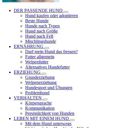
DER PASSENDE HUND
Hund kaufen oder adoptieren
Beste Hunde
Hunde nach Typen
Hund nach Größe
Hund nach Fell
Mischlingshunde
ERNÄHRUNG
Darf mein Hund das fressen?
Futter allgemein
Welpenfutter
Alternatives Hundefutter
ERZIEHUNG
Grunderziehung
Welpenerziehung
Hundesport und Übungen
Problemhund
VERHALTEN
Körpersprache
Kommunikation
Persönlichkeit von Hunden
LEBEN MIT EINEM HUND
Mit dem Hund unterwegs