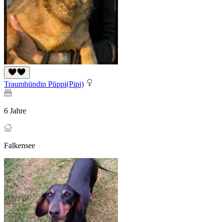
Traumhündin Püppi(Pipi)
6 Jahre
Falkensee