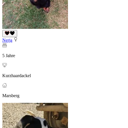
Nerja
5 Jahre
Kurzhaardackel
Marsberg