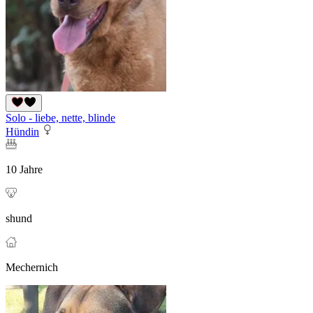
Solo - liebe, nette, blinde
Hündin
10 Jahre
shund
Mechernich