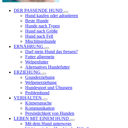
DER PASSENDE HUND
Hund kaufen oder adoptieren
Beste Hunde
Hunde nach Typen
Hund nach Größe
Hund nach Fell
Mischlingshunde
ERNÄHRUNG
Darf mein Hund das fressen?
Futter allgemein
Welpenfutter
Alternatives Hundefutter
ERZIEHUNG
Grunderziehung
Welpenerziehung
Hundesport und Übungen
Problemhund
VERHALTEN
Körpersprache
Kommunikation
Persönlichkeit von Hunden
LEBEN MIT EINEM HUND
Mit dem Hund unterwegs