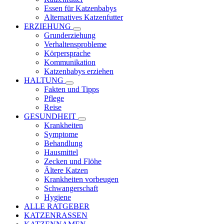
Essen für Katzenbabys
Alternatives Katzenfutter
ERZIEHUNG
Grunderziehung
Verhaltensprobleme
Körpersprache
Kommunikation
Katzenbabys erziehen
HALTUNG
Fakten und Tipps
Pflege
Reise
GESUNDHEIT
Krankheiten
Symptome
Behandlung
Hausmittel
Zecken und Flöhe
Ältere Katzen
Krankheiten vorbeugen
Schwangerschaft
Hygiene
ALLE RATGEBER
KATZENRASSEN