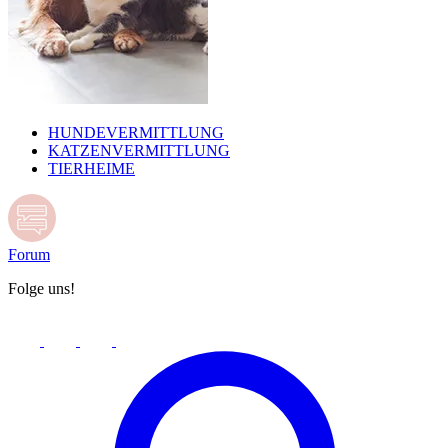
HUNDEVERMITTLUNG
KATZENVERMITTLUNG
TIERHEIME
Forum
Folge uns!