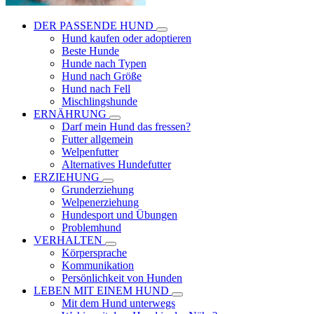
DER PASSENDE HUND
Hund kaufen oder adoptieren
Beste Hunde
Hunde nach Typen
Hund nach Größe
Hund nach Fell
Mischlingshunde
ERNÄHRUNG
Darf mein Hund das fressen?
Futter allgemein
Welpenfutter
Alternatives Hundefutter
ERZIEHUNG
Grunderziehung
Welpenerziehung
Hundesport und Übungen
Problemhund
VERHALTEN
Körpersprache
Kommunikation
Persönlichkeit von Hunden
LEBEN MIT EINEM HUND
Mit dem Hund unterwegs