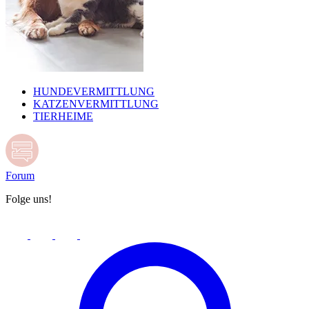
HUNDEVERMITTLUNG
KATZENVERMITTLUNG
TIERHEIME
Forum
Folge uns!