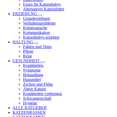
Essen für Katzenbabys
Alternatives Katzenfutter
ERZIEHUNG
Grunderziehung
Verhaltensprobleme
Körpersprache
Kommunikation
Katzenbabys erziehen
HALTUNG
Fakten und Tipps
Pflege
Reise
GESUNDHEIT
Krankheiten
Symptome
Behandlung
Hausmittel
Zecken und Flöhe
Ältere Katzen
Krankheiten vorbeugen
Schwangerschaft
Hygiene
ALLE RATGEBER
KATZENRASSEN