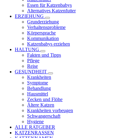
Essen für Katzenbabys
Alternatives Katzenfutter
ERZIEHUNG
Grunderziehung
Verhaltensprobleme
Körpersprache
Kommunikation
Katzenbabys erziehen
HALTUNG
Fakten und Tipps
Pflege
Reise
GESUNDHEIT
Krankheiten
Symptome
Behandlung
Hausmittel
Zecken und Flöhe
Ältere Katzen
Krankheiten vorbeugen
Schwangerschaft
Hygiene
ALLE RATGEBER
KATZENRASSEN