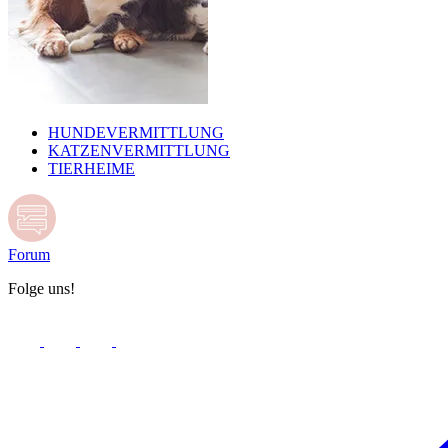
HUNDEVERMITTLUNG
KATZENVERMITTLUNG
TIERHEIME
Forum
Folge uns!