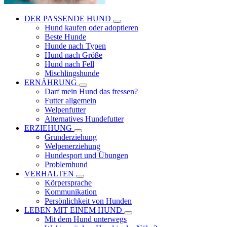
DER PASSENDE HUND
Hund kaufen oder adoptieren
Beste Hunde
Hunde nach Typen
Hund nach Größe
Hund nach Fell
Mischlingshunde
ERNÄHRUNG
Darf mein Hund das fressen?
Futter allgemein
Welpenfutter
Alternatives Hundefutter
ERZIEHUNG
Grunderziehung
Welpenerziehung
Hundesport und Übungen
Problemhund
VERHALTEN
Körpersprache
Kommunikation
Persönlichkeit von Hunden
LEBEN MIT EINEM HUND
Mit dem Hund unterwegs