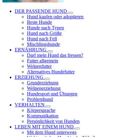
DER PASSENDE HUND
Hund kaufen oder adoptieren
Beste Hunde
Hunde nach Typen
Hund nach Größe
Hund nach Fell
Mischlingshunde
ERNÄHRUNG
Darf mein Hund das fressen?
Futter allgemein
Welpenfutter
Alternatives Hundefutter
ERZIEHUNG
Grunderziehung
Welpenerziehung
Hundesport und Übungen
Problemhund
VERHALTEN
Körpersprache
Kommunikation
Persönlichkeit von Hunden
LEBEN MIT EINEM HUND
Mit dem Hund unterwegs