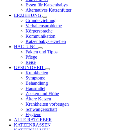
Essen für Katzenbabys
Alternatives Katzenfutter
ERZIEHUNG
Grunderziehung
Verhaltensprobleme
Körpersprache
Kommunikation
Katzenbabys erziehen
HALTUNG
Fakten und Tipps
Pflege
Reise
GESUNDHEIT
Krankheiten
Symptome
Behandlung
Hausmittel
Zecken und Flöhe
Ältere Katzen
Krankheiten vorbeugen
Schwangerschaft
Hygiene
ALLE RATGEBER
KATZENRASSEN