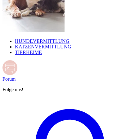
HUNDEVERMITTLUNG
KATZENVERMITTLUNG
TIERHEIME
Forum
Folge uns!