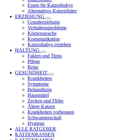
Essen für Katzenbabys
Alternatives Katzenfutter
ERZIEHUNG
Grunderziehung
Verhaltensprobleme
Körpersprache
Kommunikation
Katzenbabys erziehen
HALTUNG
Fakten und Tipps
Pflege
Reise
GESUNDHEIT
Krankheiten
Symptome
Behandlung
Hausmittel
Zecken und Flöhe
Ältere Katzen
Krankheiten vorbeugen
Schwangerschaft
Hygiene
ALLE RATGEBER
KATZENRASSEN