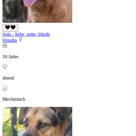
Solo - liebe, nette, blinde
Hündin
10 Jahre
shund
Mechernich