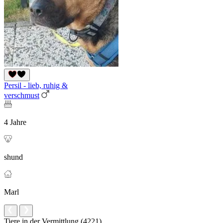
Persil - lieb, ruhig &
verschmust
4 Jahre
shund
Marl
Tiere in der Vermittlung (4221)