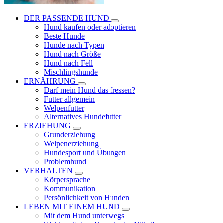
DER PASSENDE HUND
Hund kaufen oder adoptieren
Beste Hunde
Hunde nach Typen
Hund nach Größe
Hund nach Fell
Mischlingshunde
ERNÄHRUNG
Darf mein Hund das fressen?
Futter allgemein
Welpenfutter
Alternatives Hundefutter
ERZIEHUNG
Grunderziehung
Welpenerziehung
Hundesport und Übungen
Problemhund
VERHALTEN
Körpersprache
Kommunikation
Persönlichkeit von Hunden
LEBEN MIT EINEM HUND
Mit dem Hund unterwegs