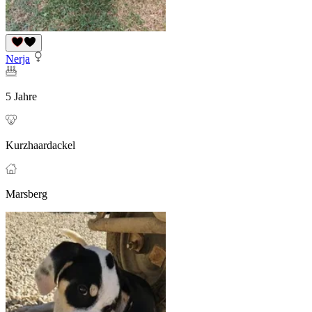
Nerja
5 Jahre
Kurzhaardackel
Marsberg