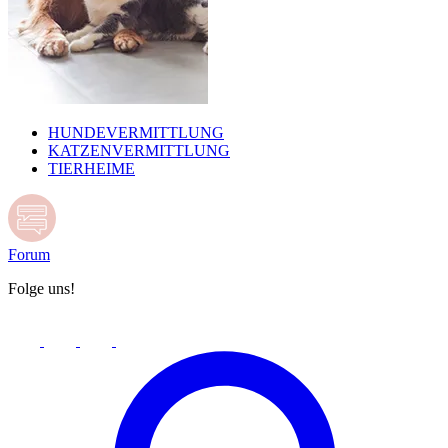
HUNDEVERMITTLUNG
KATZENVERMITTLUNG
TIERHEIME
Forum
Folge uns!