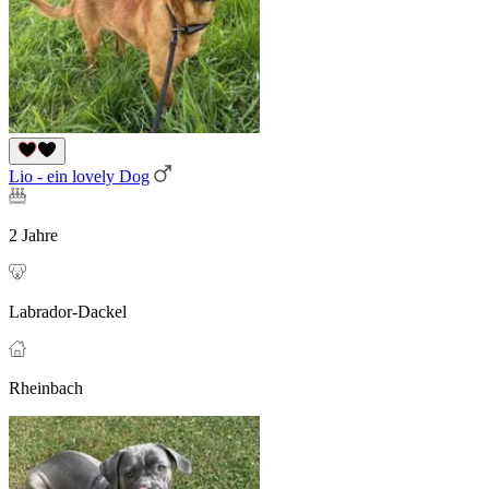
Lio - ein lovely Dog
2 Jahre
Labrador-Dackel
Rheinbach