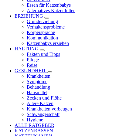
Essen für Katzenbabys
Alternatives Katzenfutter
ERZIEHUNG
Grunderziehung
Verhaltensprobleme
Körpersprache
Kommunikation
Katzenbabys erziehen
HALTUNG
Fakten und Tipps
Pflege
Reise
GESUNDHEIT
Krankheiten
Symptome
Behandlung
Hausmittel
Zecken und Flöhe
Ältere Katzen
Krankheiten vorbeugen
Schwangerschaft
Hygiene
ALLE RATGEBER
KATZENRASSEN