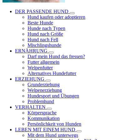
DER PASSENDE HUND
Hund kaufen oder adoptieren
Beste Hunde
Hunde nach Typen
Hund nach Größe
Hund nach Fell
Mischlingshunde
ERNÄHRUNG
Darf mein Hund das fressen?
Futter allgemein
Welpenfutter
Alternatives Hundefutter
ERZIEHUNG
Grunderziehung
Welpenerziehung
Hundesport und Übungen
Problemhund
VERHALTEN
Körpersprache
Kommunikation
Persönlichkeit von Hunden
LEBEN MIT EINEM HUND
Mit dem Hund unterwegs