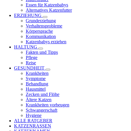
Essen für Katzenbabys
Alternatives Katzenfutter
ERZIEHUNG
Grunderziehung
Verhaltensprobleme
Körpersprache
Kommunikation
Katzenbabys erziehen
HALTUNG
Fakten und Tipps
Pflege
Reise
GESUNDHEIT
Krankheiten
Symptome
Behandlung
Hausmittel
Zecken und Flöhe
Ältere Katzen
Krankheiten vorbeugen
Schwangerschaft
Hygiene
ALLE RATGEBER
KATZENRASSEN