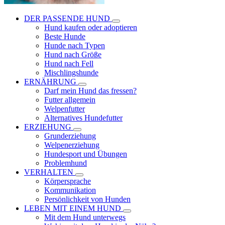
DER PASSENDE HUND
Hund kaufen oder adoptieren
Beste Hunde
Hunde nach Typen
Hund nach Größe
Hund nach Fell
Mischlingshunde
ERNÄHRUNG
Darf mein Hund das fressen?
Futter allgemein
Welpenfutter
Alternatives Hundefutter
ERZIEHUNG
Grunderziehung
Welpenerziehung
Hundesport und Übungen
Problemhund
VERHALTEN
Körpersprache
Kommunikation
Persönlichkeit von Hunden
LEBEN MIT EINEM HUND
Mit dem Hund unterwegs