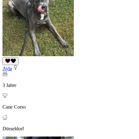
Ayla
3 Jahre
Cane Corso
Düsseldorf