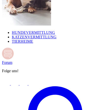
HUNDEVERMITTLUNG
KATZENVERMITTLUNG
TIERHEIME
Forum
Folge uns!