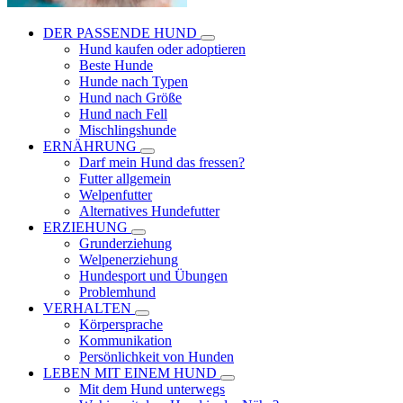
DER PASSENDE HUND
Hund kaufen oder adoptieren
Beste Hunde
Hunde nach Typen
Hund nach Größe
Hund nach Fell
Mischlingshunde
ERNÄHRUNG
Darf mein Hund das fressen?
Futter allgemein
Welpenfutter
Alternatives Hundefutter
ERZIEHUNG
Grunderziehung
Welpenerziehung
Hundesport und Übungen
Problemhund
VERHALTEN
Körpersprache
Kommunikation
Persönlichkeit von Hunden
LEBEN MIT EINEM HUND
Mit dem Hund unterwegs