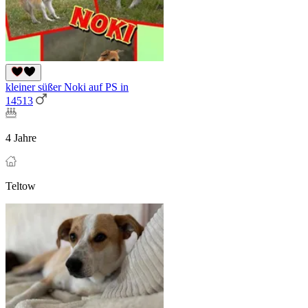
kleiner süßer Noki auf PS in
14513
4 Jahre
Teltow