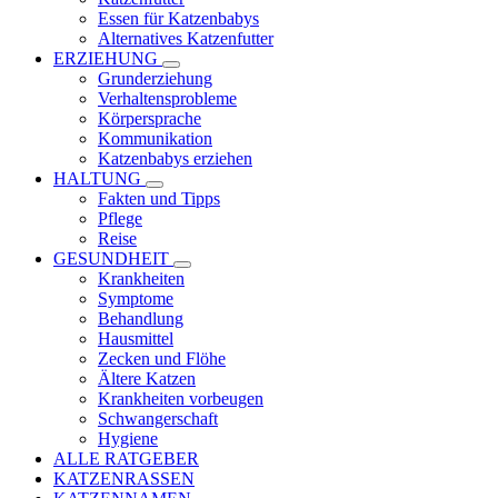
Essen für Katzenbabys
Alternatives Katzenfutter
ERZIEHUNG
Grunderziehung
Verhaltensprobleme
Körpersprache
Kommunikation
Katzenbabys erziehen
HALTUNG
Fakten und Tipps
Pflege
Reise
GESUNDHEIT
Krankheiten
Symptome
Behandlung
Hausmittel
Zecken und Flöhe
Ältere Katzen
Krankheiten vorbeugen
Schwangerschaft
Hygiene
ALLE RATGEBER
KATZENRASSEN