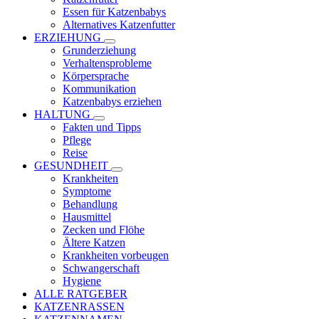
Essen für Katzenbabys
Alternatives Katzenfutter
ERZIEHUNG
Grunderziehung
Verhaltensprobleme
Körpersprache
Kommunikation
Katzenbabys erziehen
HALTUNG
Fakten und Tipps
Pflege
Reise
GESUNDHEIT
Krankheiten
Symptome
Behandlung
Hausmittel
Zecken und Flöhe
Ältere Katzen
Krankheiten vorbeugen
Schwangerschaft
Hygiene
ALLE RATGEBER
KATZENRASSEN