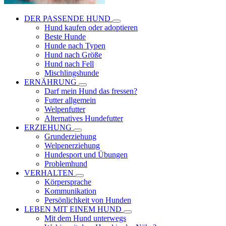
DER PASSENDE HUND
Hund kaufen oder adoptieren
Beste Hunde
Hunde nach Typen
Hund nach Größe
Hund nach Fell
Mischlingshunde
ERNÄHRUNG
Darf mein Hund das fressen?
Futter allgemein
Welpenfutter
Alternatives Hundefutter
ERZIEHUNG
Grunderziehung
Welpenerziehung
Hundesport und Übungen
Problemhund
VERHALTEN
Körpersprache
Kommunikation
Persönlichkeit von Hunden
LEBEN MIT EINEM HUND
Mit dem Hund unterwegs