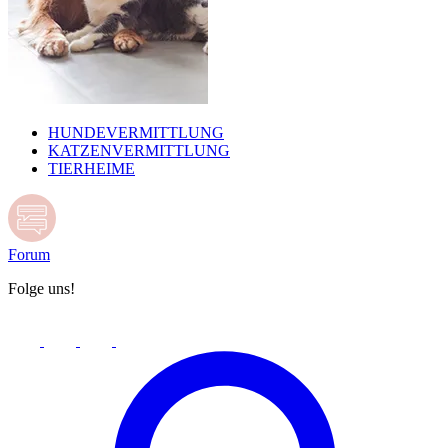
HUNDEVERMITTLUNG
KATZENVERMITTLUNG
TIERHEIME
Forum
Folge uns!