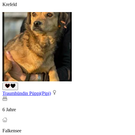
Krefeld
Traumhündin Püppi(Pipi)
6 Jahre
Falkensee