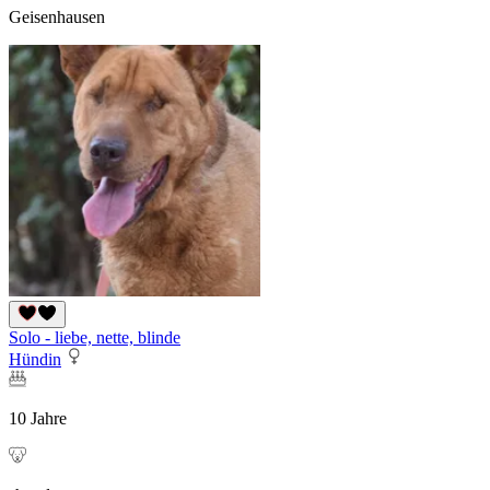
Geisenhausen
Solo - liebe, nette, blinde
Hündin
10 Jahre