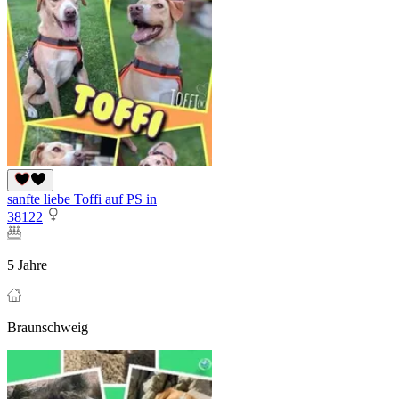
sanfte liebe Toffi auf PS in
38122
5 Jahre
Braunschweig