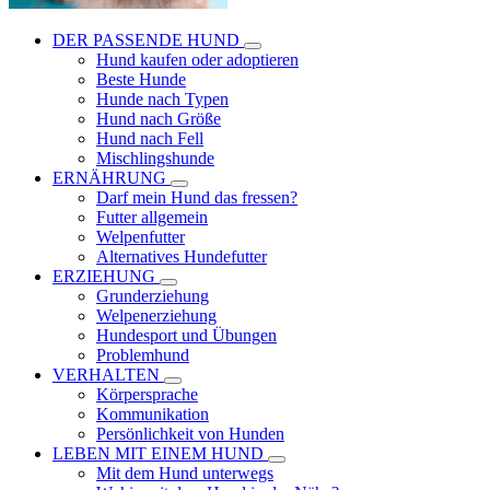
DER PASSENDE HUND
Hund kaufen oder adoptieren
Beste Hunde
Hunde nach Typen
Hund nach Größe
Hund nach Fell
Mischlingshunde
ERNÄHRUNG
Darf mein Hund das fressen?
Futter allgemein
Welpenfutter
Alternatives Hundefutter
ERZIEHUNG
Grunderziehung
Welpenerziehung
Hundesport und Übungen
Problemhund
VERHALTEN
Körpersprache
Kommunikation
Persönlichkeit von Hunden
LEBEN MIT EINEM HUND
Mit dem Hund unterwegs