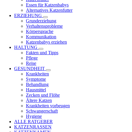
Essen für Katzenbabys
Alternatives Katzenfutter
ERZIEHUNG
Grunderziehung
Verhaltensprobleme
Körpersprache
Kommunikation
Katzenbabys erziehen
HALTUNG
Fakten und Tipps
Pflege
Reise
GESUNDHEIT
Krankheiten
Symptome
Behandlung
Hausmittel
Zecken und Flöhe
Ältere Katzen
Krankheiten vorbeugen
Schwangerschaft
Hygiene
ALLE RATGEBER
KATZENRASSEN