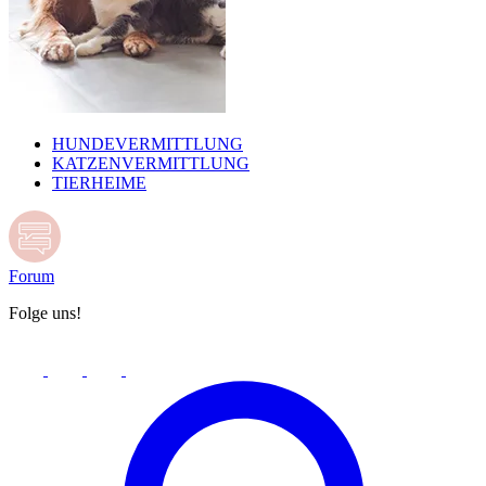
HUNDEVERMITTLUNG
KATZENVERMITTLUNG
TIERHEIME
Forum
Folge uns!