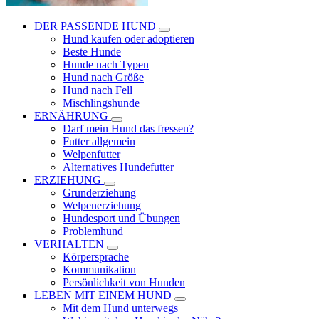
DER PASSENDE HUND
Hund kaufen oder adoptieren
Beste Hunde
Hunde nach Typen
Hund nach Größe
Hund nach Fell
Mischlingshunde
ERNÄHRUNG
Darf mein Hund das fressen?
Futter allgemein
Welpenfutter
Alternatives Hundefutter
ERZIEHUNG
Grunderziehung
Welpenerziehung
Hundesport und Übungen
Problemhund
VERHALTEN
Körpersprache
Kommunikation
Persönlichkeit von Hunden
LEBEN MIT EINEM HUND
Mit dem Hund unterwegs