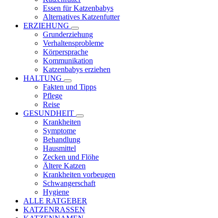
Essen für Katzenbabys
Alternatives Katzenfutter
ERZIEHUNG
Grunderziehung
Verhaltensprobleme
Körpersprache
Kommunikation
Katzenbabys erziehen
HALTUNG
Fakten und Tipps
Pflege
Reise
GESUNDHEIT
Krankheiten
Symptome
Behandlung
Hausmittel
Zecken und Flöhe
Ältere Katzen
Krankheiten vorbeugen
Schwangerschaft
Hygiene
ALLE RATGEBER
KATZENRASSEN