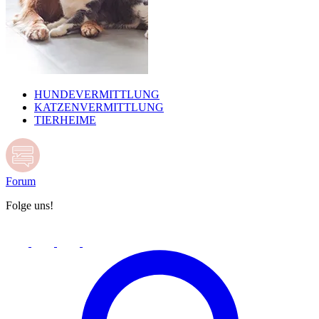
HUNDEVERMITTLUNG
KATZENVERMITTLUNG
TIERHEIME
Forum
Folge uns!