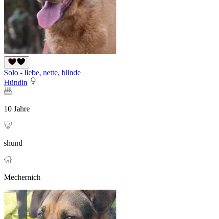
Solo - liebe, nette, blinde
Hündin
10 Jahre
shund
Mechernich