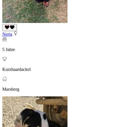
Nerja
5 Jahre
Kurzhaardackel
Marsberg