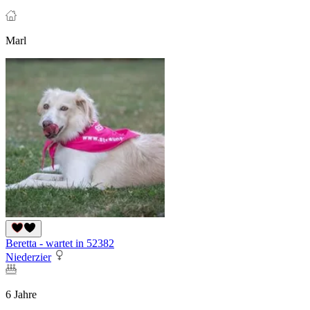
Marl
Beretta - wartet in 52382
Niederzier
6 Jahre