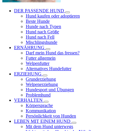
DER PASSENDE HUND
Hund kaufen oder adoptieren
Beste Hunde
Hunde nach Typen
Hund nach Größe
Hund nach Fell
Mischlingshunde
ERNÄHRUNG
Darf mein Hund das fressen?
Futter allgemein
Welpenfutter
Alternatives Hundefutter
ERZIEHUNG
Grunderziehung
Welpenerziehung
Hundesport und Übungen
Problemhund
VERHALTEN
Körpersprache
Kommunikation
Persönlichkeit von Hunden
LEBEN MIT EINEM HUND
Mit dem Hund unterwegs