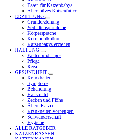
Essen für Katzenbabys
Alternatives Katzenfutter
ERZIEHUNG
Grunderziehung
Verhaltensprobleme
Körpersprache
Kommunikation
Katzenbabys erziehen
HALTUNG
Fakten und Tipps
Pflege
Reise
GESUNDHEIT
Krankheiten
Symptome
Behandlung
Hausmittel
Zecken und Flöhe
Ältere Katzen
Krankheiten vorbeugen
Schwangerschaft
Hygiene
ALLE RATGEBER
KATZENRASSEN