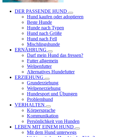
DER PASSENDE HUND
Hund kaufen oder adoptieren
Beste Hunde
Hunde nach Typen
Hund nach Größe
Hund nach Fell
Mischlingshunde
ERNÄHRUNG
Darf mein Hund das fressen?
Futter allgemein
Welpenfutter
Alternatives Hundefutter
ERZIEHUNG
Grunderziehung
Welpenerziehung
Hundesport und Übungen
Problemhund
VERHALTEN
Körpersprache
Kommunikation
Persönlichkeit von Hunden
LEBEN MIT EINEM HUND
Mit dem Hund unterwegs