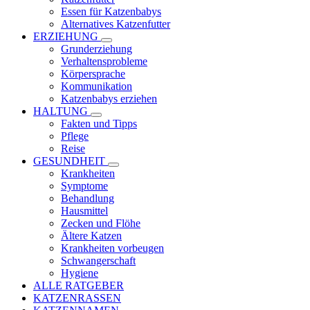
Essen für Katzenbabys
Alternatives Katzenfutter
ERZIEHUNG
Grunderziehung
Verhaltensprobleme
Körpersprache
Kommunikation
Katzenbabys erziehen
HALTUNG
Fakten und Tipps
Pflege
Reise
GESUNDHEIT
Krankheiten
Symptome
Behandlung
Hausmittel
Zecken und Flöhe
Ältere Katzen
Krankheiten vorbeugen
Schwangerschaft
Hygiene
ALLE RATGEBER
KATZENRASSEN