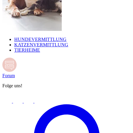
HUNDEVERMITTLUNG
KATZENVERMITTLUNG
TIERHEIME
Forum
Folge uns!