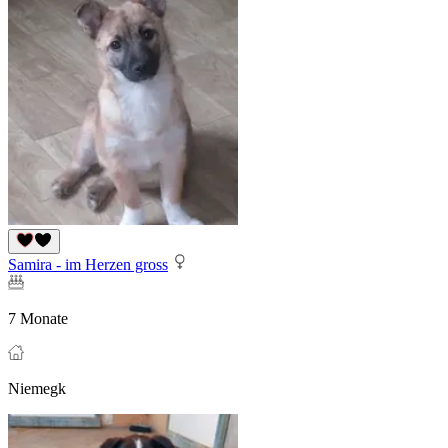
Samira - im Herzen gross
7 Monate
Niemegk