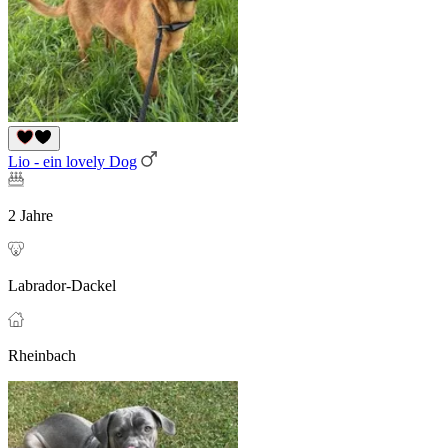
Lio - ein lovely Dog
2 Jahre
Labrador-Dackel
Rheinbach