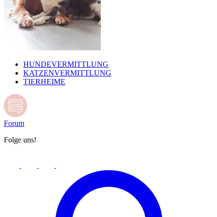
HUNDEVERMITTLUNG
KATZENVERMITTLUNG
TIERHEIME
Forum
Folge uns!