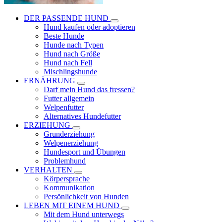
DER PASSENDE HUND
Hund kaufen oder adoptieren
Beste Hunde
Hunde nach Typen
Hund nach Größe
Hund nach Fell
Mischlingshunde
ERNÄHRUNG
Darf mein Hund das fressen?
Futter allgemein
Welpenfutter
Alternatives Hundefutter
ERZIEHUNG
Grunderziehung
Welpenerziehung
Hundesport und Übungen
Problemhund
VERHALTEN
Körpersprache
Kommunikation
Persönlichkeit von Hunden
LEBEN MIT EINEM HUND
Mit dem Hund unterwegs