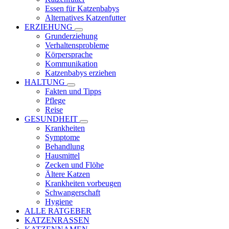
Essen für Katzenbabys
Alternatives Katzenfutter
ERZIEHUNG
Grunderziehung
Verhaltensprobleme
Körpersprache
Kommunikation
Katzenbabys erziehen
HALTUNG
Fakten und Tipps
Pflege
Reise
GESUNDHEIT
Krankheiten
Symptome
Behandlung
Hausmittel
Zecken und Flöhe
Ältere Katzen
Krankheiten vorbeugen
Schwangerschaft
Hygiene
ALLE RATGEBER
KATZENRASSEN