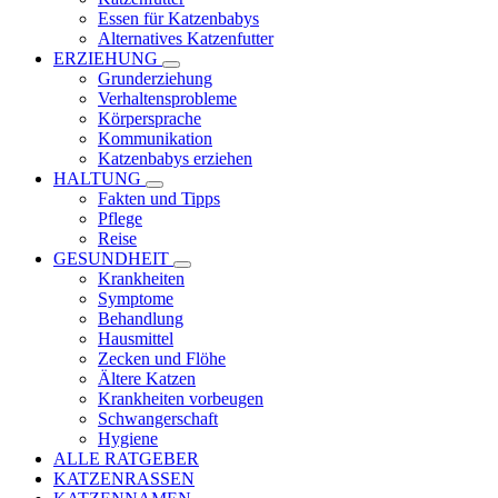
Essen für Katzenbabys
Alternatives Katzenfutter
ERZIEHUNG
Grunderziehung
Verhaltensprobleme
Körpersprache
Kommunikation
Katzenbabys erziehen
HALTUNG
Fakten und Tipps
Pflege
Reise
GESUNDHEIT
Krankheiten
Symptome
Behandlung
Hausmittel
Zecken und Flöhe
Ältere Katzen
Krankheiten vorbeugen
Schwangerschaft
Hygiene
ALLE RATGEBER
KATZENRASSEN