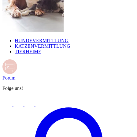
HUNDEVERMITTLUNG
KATZENVERMITTLUNG
TIERHEIME
Forum
Folge uns!