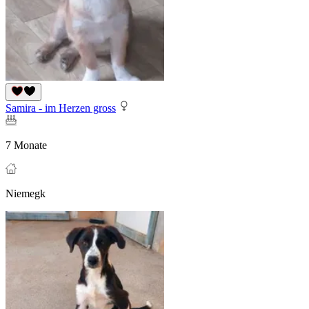
Samira - im Herzen gross
7 Monate
Niemegk