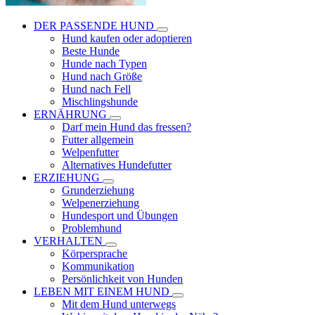
DER PASSENDE HUND
Hund kaufen oder adoptieren
Beste Hunde
Hunde nach Typen
Hund nach Größe
Hund nach Fell
Mischlingshunde
ERNÄHRUNG
Darf mein Hund das fressen?
Futter allgemein
Welpenfutter
Alternatives Hundefutter
ERZIEHUNG
Grunderziehung
Welpenerziehung
Hundesport und Übungen
Problemhund
VERHALTEN
Körpersprache
Kommunikation
Persönlichkeit von Hunden
LEBEN MIT EINEM HUND
Mit dem Hund unterwegs