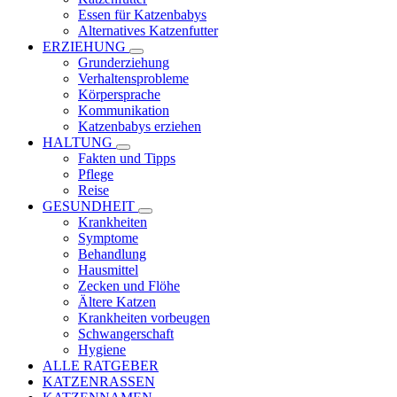
Essen für Katzenbabys
Alternatives Katzenfutter
ERZIEHUNG
Grunderziehung
Verhaltensprobleme
Körpersprache
Kommunikation
Katzenbabys erziehen
HALTUNG
Fakten und Tipps
Pflege
Reise
GESUNDHEIT
Krankheiten
Symptome
Behandlung
Hausmittel
Zecken und Flöhe
Ältere Katzen
Krankheiten vorbeugen
Schwangerschaft
Hygiene
ALLE RATGEBER
KATZENRASSEN