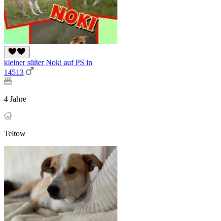
kleiner süßer Noki auf PS in
14513
4 Jahre
Teltow