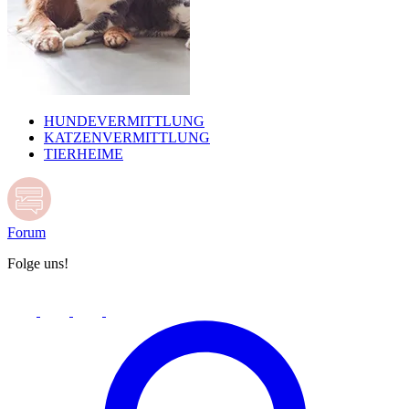
HUNDEVERMITTLUNG
KATZENVERMITTLUNG
TIERHEIME
Forum
Folge uns!