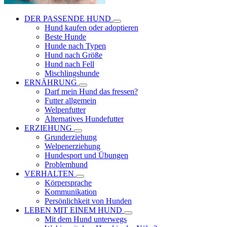
DER PASSENDE HUND
Hund kaufen oder adoptieren
Beste Hunde
Hunde nach Typen
Hund nach Größe
Hund nach Fell
Mischlingshunde
ERNÄHRUNG
Darf mein Hund das fressen?
Futter allgemein
Welpenfutter
Alternatives Hundefutter
ERZIEHUNG
Grunderziehung
Welpenerziehung
Hundesport und Übungen
Problemhund
VERHALTEN
Körpersprache
Kommunikation
Persönlichkeit von Hunden
LEBEN MIT EINEM HUND
Mit dem Hund unterwegs