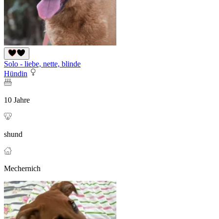
Solo - liebe, nette, blinde
Hündin
10 Jahre
shund
Mechernich