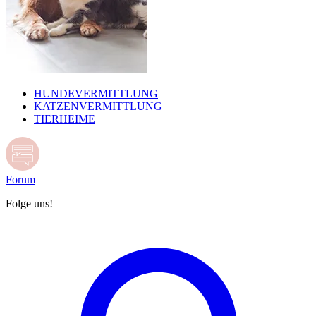
HUNDEVERMITTLUNG
KATZENVERMITTLUNG
TIERHEIME
Forum
Folge uns!