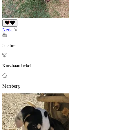
Nerja
5 Jahre
Kurzhaardackel
Marsberg