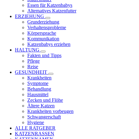
Essen für Katzenbabys
Alternatives Katzenfutter
ERZIEHUNG
Grunderziehung
Verhaltensprobleme
Körpersprache
Kommunikation
Katzenbabys erziehen
HALTUNG
Fakten und Tipps
Pflege
Reise
GESUNDHEIT
Krankheiten
Symptome
Behandlung
Hausmittel
Zecken und Flöhe
Ältere Katzen
Krankheiten vorbeugen
Schwangerschaft
Hygiene
ALLE RATGEBER
KATZENRASSEN