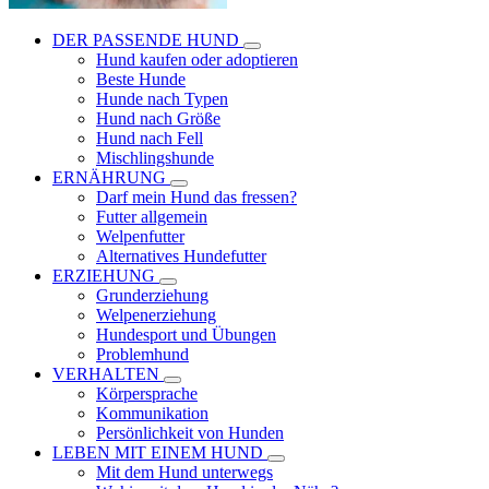
DER PASSENDE HUND
Hund kaufen oder adoptieren
Beste Hunde
Hunde nach Typen
Hund nach Größe
Hund nach Fell
Mischlingshunde
ERNÄHRUNG
Darf mein Hund das fressen?
Futter allgemein
Welpenfutter
Alternatives Hundefutter
ERZIEHUNG
Grunderziehung
Welpenerziehung
Hundesport und Übungen
Problemhund
VERHALTEN
Körpersprache
Kommunikation
Persönlichkeit von Hunden
LEBEN MIT EINEM HUND
Mit dem Hund unterwegs