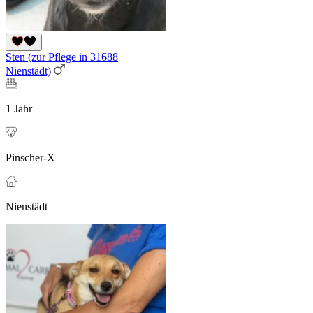
Sten (zur Pflege in 31688
Nienstädt)
1 Jahr
Pinscher-X
Nienstädt