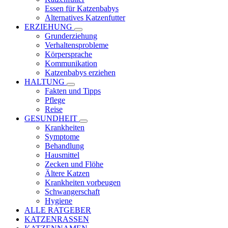
Essen für Katzenbabys
Alternatives Katzenfutter
ERZIEHUNG
Grunderziehung
Verhaltensprobleme
Körpersprache
Kommunikation
Katzenbabys erziehen
HALTUNG
Fakten und Tipps
Pflege
Reise
GESUNDHEIT
Krankheiten
Symptome
Behandlung
Hausmittel
Zecken und Flöhe
Ältere Katzen
Krankheiten vorbeugen
Schwangerschaft
Hygiene
ALLE RATGEBER
KATZENRASSEN