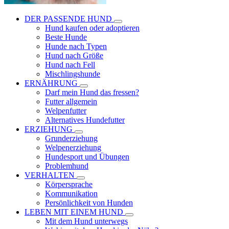
DER PASSENDE HUND
Hund kaufen oder adoptieren
Beste Hunde
Hunde nach Typen
Hund nach Größe
Hund nach Fell
Mischlingshunde
ERNÄHRUNG
Darf mein Hund das fressen?
Futter allgemein
Welpenfutter
Alternatives Hundefutter
ERZIEHUNG
Grunderziehung
Welpenerziehung
Hundesport und Übungen
Problemhund
VERHALTEN
Körpersprache
Kommunikation
Persönlichkeit von Hunden
LEBEN MIT EINEM HUND
Mit dem Hund unterwegs