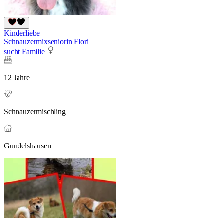
Kinderliebe
Schnauzermixseniorin Flori
sucht Familie
12 Jahre
Schnauzermischling
Gundelshausen