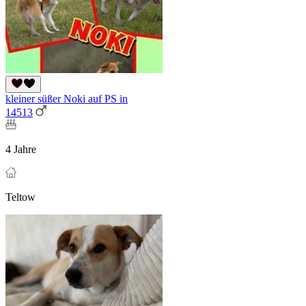
kleiner süßer Noki auf PS in
14513
4 Jahre
Teltow