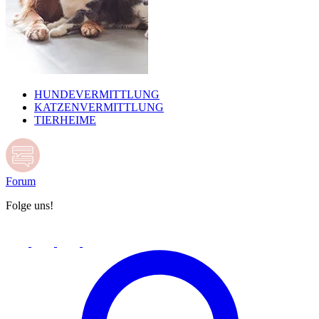
HUNDEVERMITTLUNG
KATZENVERMITTLUNG
TIERHEIME
Forum
Folge uns!