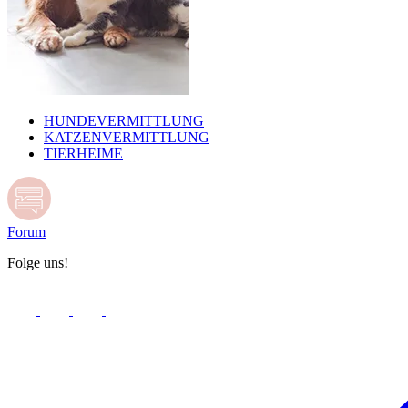
HUNDEVERMITTLUNG
KATZENVERMITTLUNG
TIERHEIME
Forum
Folge uns!