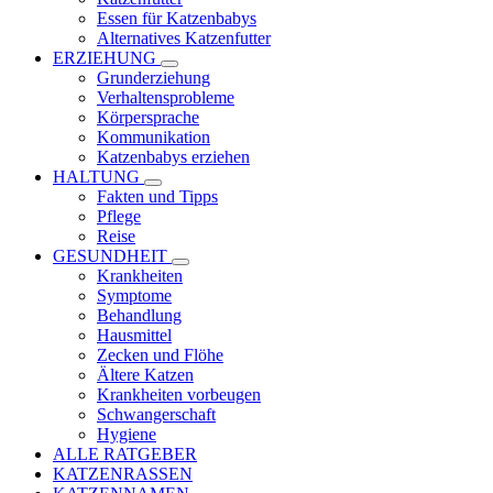
Essen für Katzenbabys
Alternatives Katzenfutter
ERZIEHUNG
Grunderziehung
Verhaltensprobleme
Körpersprache
Kommunikation
Katzenbabys erziehen
HALTUNG
Fakten und Tipps
Pflege
Reise
GESUNDHEIT
Krankheiten
Symptome
Behandlung
Hausmittel
Zecken und Flöhe
Ältere Katzen
Krankheiten vorbeugen
Schwangerschaft
Hygiene
ALLE RATGEBER
KATZENRASSEN