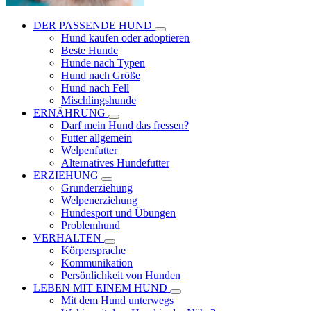
DER PASSENDE HUND
Hund kaufen oder adoptieren
Beste Hunde
Hunde nach Typen
Hund nach Größe
Hund nach Fell
Mischlingshunde
ERNÄHRUNG
Darf mein Hund das fressen?
Futter allgemein
Welpenfutter
Alternatives Hundefutter
ERZIEHUNG
Grunderziehung
Welpenerziehung
Hundesport und Übungen
Problemhund
VERHALTEN
Körpersprache
Kommunikation
Persönlichkeit von Hunden
LEBEN MIT EINEM HUND
Mit dem Hund unterwegs