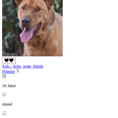
Solo - liebe, nette, blinde
Hündin
10 Jahre
shund