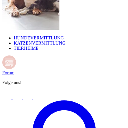
HUNDEVERMITTLUNG
KATZENVERMITTLUNG
TIERHEIME
Forum
Folge uns!