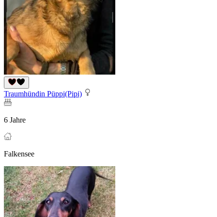
Traumhündin Püppi(Pipi)
6 Jahre
Falkensee