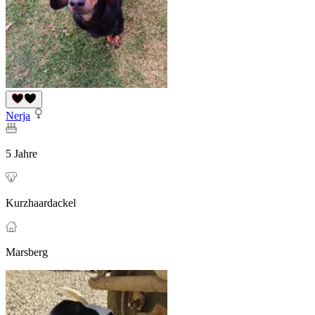
Nerja
5 Jahre
Kurzhaardackel
Marsberg