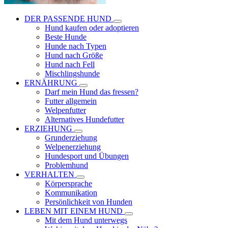
DER PASSENDE HUND
Hund kaufen oder adoptieren
Beste Hunde
Hunde nach Typen
Hund nach Größe
Hund nach Fell
Mischlingshunde
ERNÄHRUNG
Darf mein Hund das fressen?
Futter allgemein
Welpenfutter
Alternatives Hundefutter
ERZIEHUNG
Grunderziehung
Welpenerziehung
Hundesport und Übungen
Problemhund
VERHALTEN
Körpersprache
Kommunikation
Persönlichkeit von Hunden
LEBEN MIT EINEM HUND
Mit dem Hund unterwegs