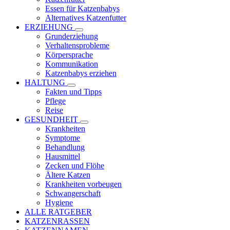
Essen für Katzenbabys
Alternatives Katzenfutter
ERZIEHUNG
Grunderziehung
Verhaltensprobleme
Körpersprache
Kommunikation
Katzenbabys erziehen
HALTUNG
Fakten und Tipps
Pflege
Reise
GESUNDHEIT
Krankheiten
Symptome
Behandlung
Hausmittel
Zecken und Flöhe
Ältere Katzen
Krankheiten vorbeugen
Schwangerschaft
Hygiene
ALLE RATGEBER
KATZENRASSEN