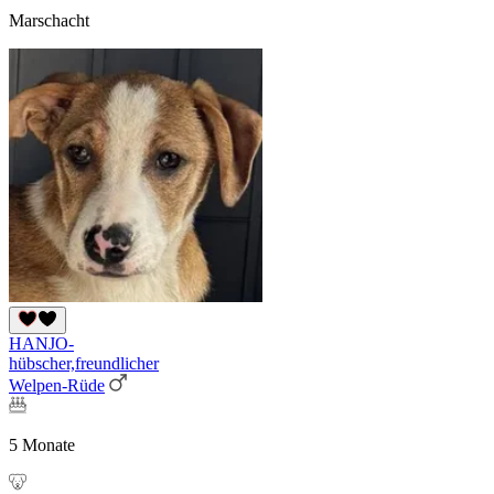
Marschacht
HANJO-
hübscher,freundlicher
Welpen-Rüde
5 Monate