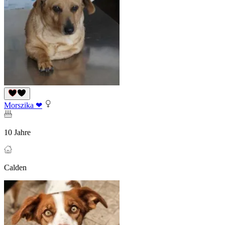
Morszika ❤
10 Jahre
Calden