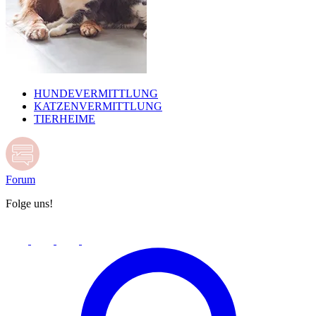
HUNDEVERMITTLUNG
KATZENVERMITTLUNG
TIERHEIME
Forum
Folge uns!