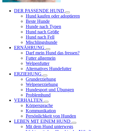
DER PASSENDE HUND
Hund kaufen oder adoptieren
Beste Hunde
Hunde nach Typen
Hund nach Größe
Hund nach Fell
Mischlingshunde
ERNÄHRUNG
Darf mein Hund das fressen?
Futter allgemein
Welpenfutter
Alternatives Hundefutter
ERZIEHUNG
Grunderziehung
Welpenerziehung
Hundesport und Übungen
Problemhund
VERHALTEN
Körpersprache
Kommunikation
Persönlichkeit von Hunden
LEBEN MIT EINEM HUND
Mit dem Hund unterwegs