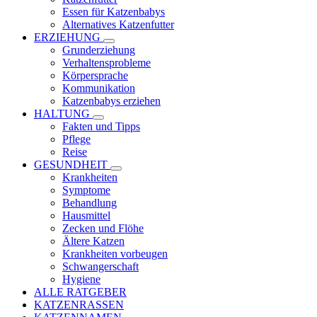
Essen für Katzenbabys
Alternatives Katzenfutter
ERZIEHUNG
Grunderziehung
Verhaltensprobleme
Körpersprache
Kommunikation
Katzenbabys erziehen
HALTUNG
Fakten und Tipps
Pflege
Reise
GESUNDHEIT
Krankheiten
Symptome
Behandlung
Hausmittel
Zecken und Flöhe
Ältere Katzen
Krankheiten vorbeugen
Schwangerschaft
Hygiene
ALLE RATGEBER
KATZENRASSEN