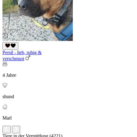
Persil - lieb, ruhig &
verschmust
4 Jahre
shund
Marl
Tiere in der Vermittlung (4221)