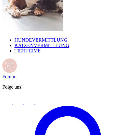
HUNDEVERMITTLUNG
KATZENVERMITTLUNG
TIERHEIME
Forum
Folge uns!