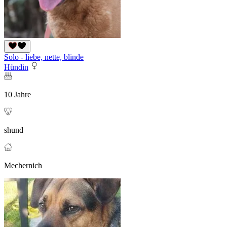
Solo - liebe, nette, blinde
Hündin
10 Jahre
shund
Mechernich