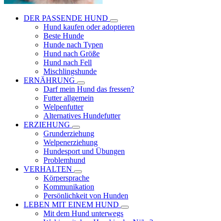
DER PASSENDE HUND
Hund kaufen oder adoptieren
Beste Hunde
Hunde nach Typen
Hund nach Größe
Hund nach Fell
Mischlingshunde
ERNÄHRUNG
Darf mein Hund das fressen?
Futter allgemein
Welpenfutter
Alternatives Hundefutter
ERZIEHUNG
Grunderziehung
Welpenerziehung
Hundesport und Übungen
Problemhund
VERHALTEN
Körpersprache
Kommunikation
Persönlichkeit von Hunden
LEBEN MIT EINEM HUND
Mit dem Hund unterwegs