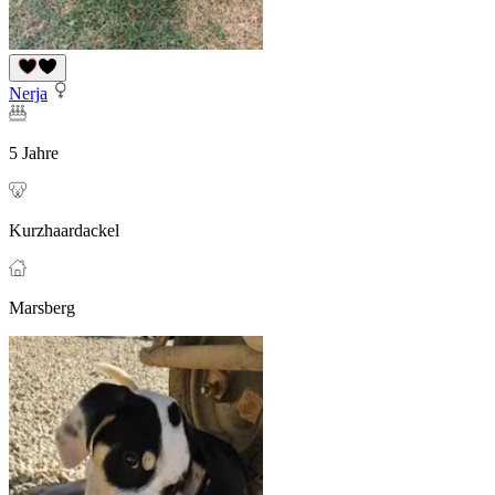
Nerja
5 Jahre
Kurzhaardackel
Marsberg