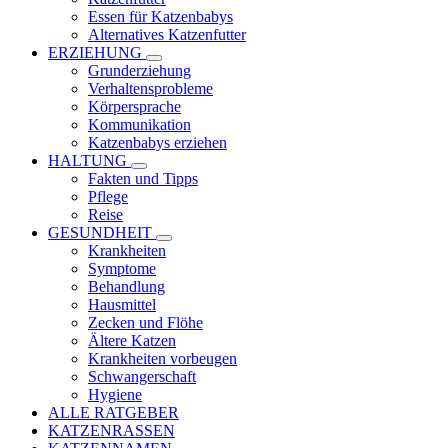
Essen für Katzenbabys
Alternatives Katzenfutter
ERZIEHUNG
Grunderziehung
Verhaltensprobleme
Körpersprache
Kommunikation
Katzenbabys erziehen
HALTUNG
Fakten und Tipps
Pflege
Reise
GESUNDHEIT
Krankheiten
Symptome
Behandlung
Hausmittel
Zecken und Flöhe
Ältere Katzen
Krankheiten vorbeugen
Schwangerschaft
Hygiene
ALLE RATGEBER
KATZENRASSEN