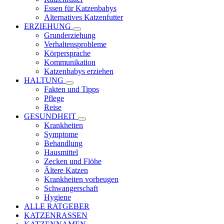
Essen für Katzenbabys
Alternatives Katzenfutter
ERZIEHUNG
Grunderziehung
Verhaltensprobleme
Körpersprache
Kommunikation
Katzenbabys erziehen
HALTUNG
Fakten und Tipps
Pflege
Reise
GESUNDHEIT
Krankheiten
Symptome
Behandlung
Hausmittel
Zecken und Flöhe
Ältere Katzen
Krankheiten vorbeugen
Schwangerschaft
Hygiene
ALLE RATGEBER
KATZENRASSEN