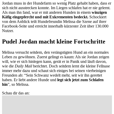
Jordan muss in der Hundefarm so wenig Platz gehabt haben, dass er
sich nicht ausstrecken konnte. Im Liegen schlafen hat er nie gelernt.
Als man ihn fand, war er mit anderen Hunden in einem
winzigen
Käfig eingepfercht und mit Exkrementen bedeckt.
Schockiert
von dem Anblick teilt Hundefreundin Melissa die Szene auf ihrer
Facebook-Seite und erreicht innerhalb kürzester Zeit über 130.000
Nutzer.
Pudel Jordan macht kleine Fortschritte
Melissa versucht seitdem, den
verängstigten Hund
an ein normales
Leben zu gewöhnen. Zuerst gelingt es kaum: Als sie Jordan zeigen
will, wie er sich hinlegen kann, gerät er in Panik und läuft davon,
wie die
Daily Mail
berichtet. Doch seitdem lernt die kleine Fellnase
immer mehr dazu und schaut sich einiges bei seinen vierbeinigen
Freunden ab: “Sein Schwanz wedelt mehr, seit wir ihn gerettet
haben. Er liebt andere Hunde und
legt sich jetzt zum Schlafen
hin
”, so Melissa.
Schau dir das an: