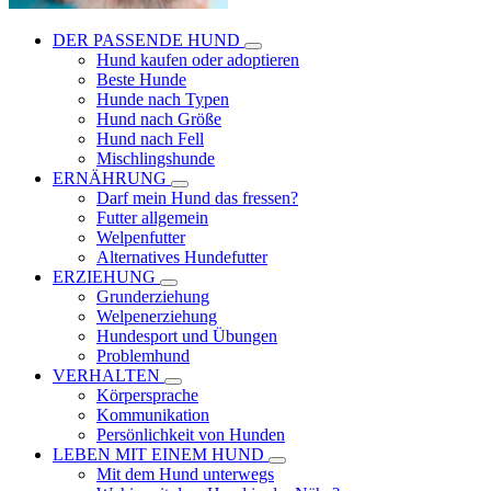
DER PASSENDE HUND
Hund kaufen oder adoptieren
Beste Hunde
Hunde nach Typen
Hund nach Größe
Hund nach Fell
Mischlingshunde
ERNÄHRUNG
Darf mein Hund das fressen?
Futter allgemein
Welpenfutter
Alternatives Hundefutter
ERZIEHUNG
Grunderziehung
Welpenerziehung
Hundesport und Übungen
Problemhund
VERHALTEN
Körpersprache
Kommunikation
Persönlichkeit von Hunden
LEBEN MIT EINEM HUND
Mit dem Hund unterwegs