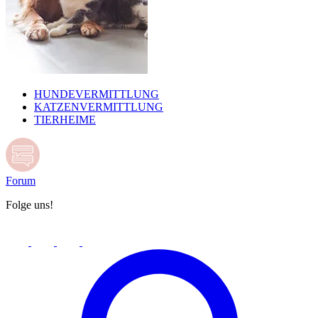
HUNDEVERMITTLUNG
KATZENVERMITTLUNG
TIERHEIME
Forum
Folge uns!