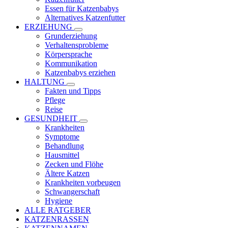
Essen für Katzenbabys
Alternatives Katzenfutter
ERZIEHUNG
Grunderziehung
Verhaltensprobleme
Körpersprache
Kommunikation
Katzenbabys erziehen
HALTUNG
Fakten und Tipps
Pflege
Reise
GESUNDHEIT
Krankheiten
Symptome
Behandlung
Hausmittel
Zecken und Flöhe
Ältere Katzen
Krankheiten vorbeugen
Schwangerschaft
Hygiene
ALLE RATGEBER
KATZENRASSEN