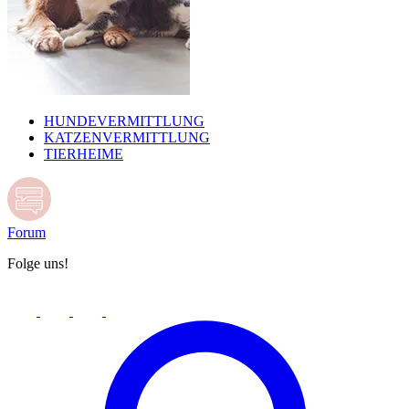
HUNDEVERMITTLUNG
KATZENVERMITTLUNG
TIERHEIME
Forum
Folge uns!