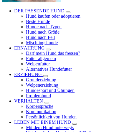
DER PASSENDE HUND
Hund kaufen oder adoptieren
Beste Hunde
Hunde nach Typen
Hund nach Größe
Hund nach Fell
Mischlingshunde
ERNÄHRUNG
Darf mein Hund das fressen?
Futter allgemein
Welpenfutter
Alternatives Hundefutter
ERZIEHUNG
Grunderziehung
Welpenerziehung
Hundesport und Übungen
Problemhund
VERHALTEN
Körpersprache
Kommunikation
Persönlichkeit von Hunden
LEBEN MIT EINEM HUND
Mit dem Hund unterwegs