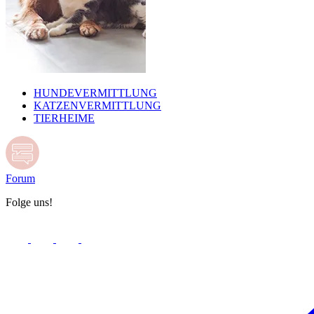
HUNDEVERMITTLUNG
KATZENVERMITTLUNG
TIERHEIME
Forum
Folge uns!