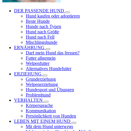
DER PASSENDE HUND
Hund kaufen oder adoptieren
Beste Hunde
Hunde nach Typen
Hund nach Größe
Hund nach Fell
Mischlingshunde
ERNÄHRUNG
Darf mein Hund das fressen?
Futter allgemein
Welpenfutter
Alternatives Hundefutter
ERZIEHUNG
Grunderziehung
Welpenerziehung
Hundesport und Übungen
Problemhund
VERHALTEN
Körpersprache
Kommunikation
Persönlichkeit von Hunden
LEBEN MIT EINEM HUND
Mit dem Hund unterwegs