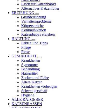
Essen für Katzenbabys
Alternatives Katzenfutter
ERZIEHUNG
Grunderziehung
Verhaltensprobleme
Körpersprache
Kommunikation
Katzenbabys erziehen
HALTUNG
Fakten und Tipps
Pflege
Reise
GESUNDHEIT
Krankheiten
Symptome
Behandlung
Hausmittel
Zecken und Flöhe
Ältere Katzen
Krankheiten vorbeugen
Schwangerschaft
Hygiene
ALLE RATGEBER
KATZENRASSEN