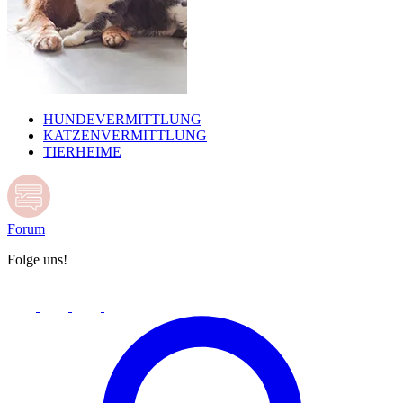
HUNDEVERMITTLUNG
KATZENVERMITTLUNG
TIERHEIME
Forum
Folge uns!