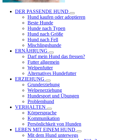
DER PASSENDE HUND
Hund kaufen oder adoptieren
Beste Hunde
Hunde nach Typen
Hund nach Größe
Hund nach Fell
Mischlingshunde
ERNÄHRUNG
Darf mein Hund das fressen?
Futter allgemein
Welpenfutter
Alternatives Hundefutter
ERZIEHUNG
Grunderziehung
Welpenerziehung
Hundesport und Übungen
Problemhund
VERHALTEN
Körpersprache
Kommunikation
Persönlichkeit von Hunden
LEBEN MIT EINEM HUND
Mit dem Hund unterwegs