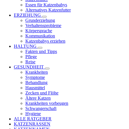
Essen für Katzenbabys
Alternatives Katzenfutter
ERZIEHUNG
Grunderziehung
Verhaltensprobleme
Körpersprache
Kommunikation
Katzenbabys erziehen
HALTUNG
Fakten und Tipps
Pflege
Reise
GESUNDHEIT
Krankheiten
Symptome
Behandlung
Hausmittel
Zecken und Flöhe
Ältere Katzen
Krankheiten vorbeugen
Schwangerschaft
Hygiene
ALLE RATGEBER
KATZENRASSEN