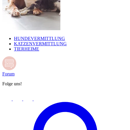
HUNDEVERMITTLUNG
KATZENVERMITTLUNG
TIERHEIME
Forum
Folge uns!