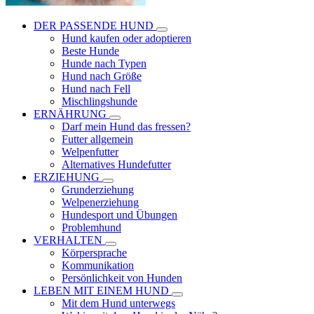
DER PASSENDE HUND
Hund kaufen oder adoptieren
Beste Hunde
Hunde nach Typen
Hund nach Größe
Hund nach Fell
Mischlingshunde
ERNÄHRUNG
Darf mein Hund das fressen?
Futter allgemein
Welpenfutter
Alternatives Hundefutter
ERZIEHUNG
Grunderziehung
Welpenerziehung
Hundesport und Übungen
Problemhund
VERHALTEN
Körpersprache
Kommunikation
Persönlichkeit von Hunden
LEBEN MIT EINEM HUND
Mit dem Hund unterwegs