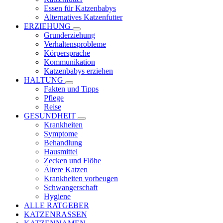
Essen für Katzenbabys
Alternatives Katzenfutter
ERZIEHUNG
Grunderziehung
Verhaltensprobleme
Körpersprache
Kommunikation
Katzenbabys erziehen
HALTUNG
Fakten und Tipps
Pflege
Reise
GESUNDHEIT
Krankheiten
Symptome
Behandlung
Hausmittel
Zecken und Flöhe
Ältere Katzen
Krankheiten vorbeugen
Schwangerschaft
Hygiene
ALLE RATGEBER
KATZENRASSEN