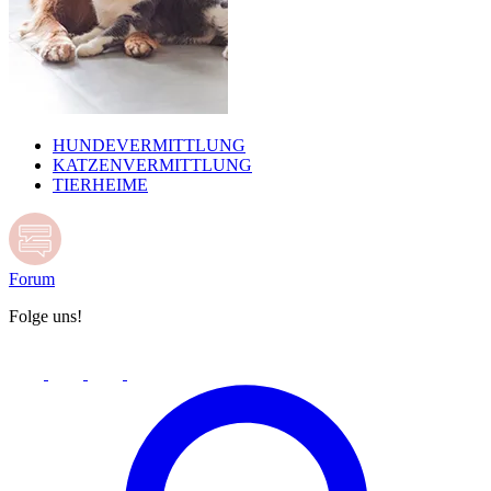
HUNDEVERMITTLUNG
KATZENVERMITTLUNG
TIERHEIME
Forum
Folge uns!