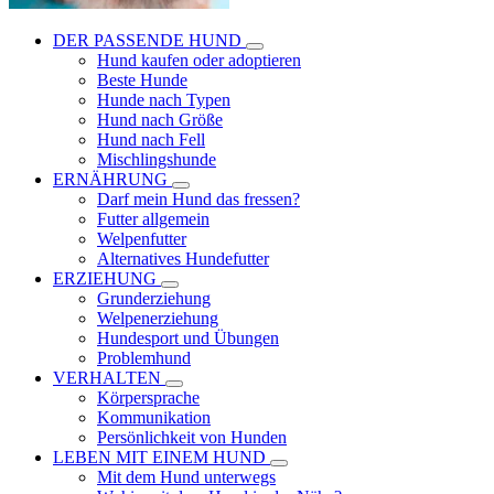
DER PASSENDE HUND
Hund kaufen oder adoptieren
Beste Hunde
Hunde nach Typen
Hund nach Größe
Hund nach Fell
Mischlingshunde
ERNÄHRUNG
Darf mein Hund das fressen?
Futter allgemein
Welpenfutter
Alternatives Hundefutter
ERZIEHUNG
Grunderziehung
Welpenerziehung
Hundesport und Übungen
Problemhund
VERHALTEN
Körpersprache
Kommunikation
Persönlichkeit von Hunden
LEBEN MIT EINEM HUND
Mit dem Hund unterwegs