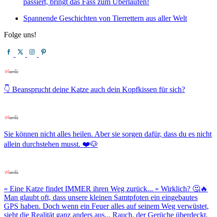
passiert, bringt das Fass zum Überlaufen!
Spannende Geschichten von Tierrettern aus aller Welt
Folge uns!
👇 Beansprucht deine Katze auch dein Kopfkissen für sich?
Sie können nicht alles heilen. Aber sie sorgen dafür, dass du es nicht
allein durchstehen musst. ❤️🐶
« Eine Katze findet IMMER ihren Weg zurück... » Wirklich? 🤔🔥
Man glaubt oft, dass unsere kleinen Samtpfoten ein eingebautes
GPS haben. Doch wenn ein Feuer alles auf seinem Weg verwüstet,
sieht die Realität ganz anders aus... Rauch, der Gerüche überdeckt,