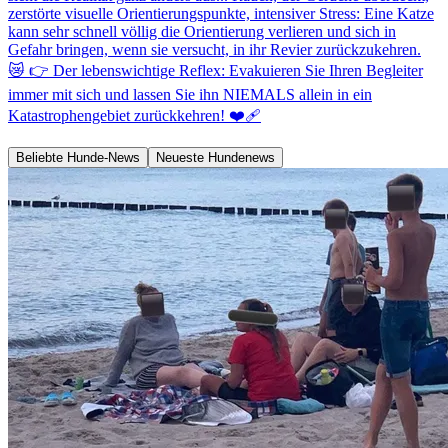
zerstörte visuelle Orientierungspunkte, intensiver Stress: Eine Katze
kann sehr schnell völlig die Orientierung verlieren und sich in
Gefahr bringen, wenn sie versucht, in ihr Revier zurückzukehren.
😿 👉 Der lebenswichtige Reflex: Evakuieren Sie Ihren Begleiter
immer mit sich und lassen Sie ihn NIEMALS allein in ein
Katastrophengebiet zurückkehren! ❤️‍🩹
Beliebte Hunde-News
Neueste Hundenews