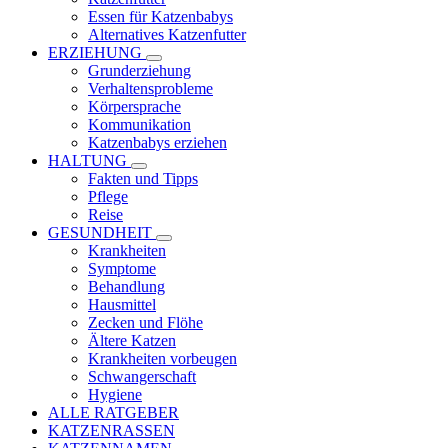
Essen für Katzenbabys
Alternatives Katzenfutter
ERZIEHUNG
Grunderziehung
Verhaltensprobleme
Körpersprache
Kommunikation
Katzenbabys erziehen
HALTUNG
Fakten und Tipps
Pflege
Reise
GESUNDHEIT
Krankheiten
Symptome
Behandlung
Hausmittel
Zecken und Flöhe
Ältere Katzen
Krankheiten vorbeugen
Schwangerschaft
Hygiene
ALLE RATGEBER
KATZENRASSEN