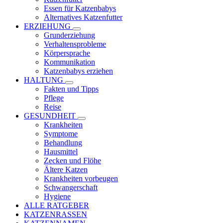
Essen für Katzenbabys
Alternatives Katzenfutter
ERZIEHUNG
Grunderziehung
Verhaltensprobleme
Körpersprache
Kommunikation
Katzenbabys erziehen
HALTUNG
Fakten und Tipps
Pflege
Reise
GESUNDHEIT
Krankheiten
Symptome
Behandlung
Hausmittel
Zecken und Flöhe
Ältere Katzen
Krankheiten vorbeugen
Schwangerschaft
Hygiene
ALLE RATGEBER
KATZENRASSEN