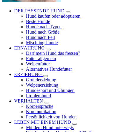
DER PASSENDE HUND
Hund kaufen oder adoptieren
Beste Hunde
Hunde nach Typen
Hund nach Größe
Hund nach Fell
Mischlingshunde
ERNÄHRUNG
Darf mein Hund das fressen?
Futter allgemein
Welpenfutter
Alternatives Hundefutter
ERZIEHUNG
Grunderziehung
Welpenerziehung
Hundesport und Übungen
Problemhund
VERHALTEN
Körpersprache
Kommunikation
Persönlichkeit von Hunden
LEBEN MIT EINEM HUND
Mit dem Hund unterwegs