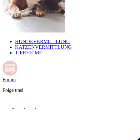
HUNDEVERMITTLUNG
KATZENVERMITTLUNG
TIERHEIME
Forum
Folge uns!