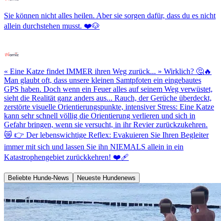
Sie können nicht alles heilen. Aber sie sorgen dafür, dass du es nicht
allein durchstehen musst. ❤️🐶
« Eine Katze findet IMMER ihren Weg zurück... » Wirklich? 🤔🔥
Man glaubt oft, dass unsere kleinen Samtpfoten ein eingebautes
GPS haben. Doch wenn ein Feuer alles auf seinem Weg verwüstet,
sieht die Realität ganz anders aus... Rauch, der Gerüche überdeckt,
zerstörte visuelle Orientierungspunkte, intensiver Stress: Eine Katze
kann sehr schnell völlig die Orientierung verlieren und sich in
Gefahr bringen, wenn sie versucht, in ihr Revier zurückzukehren.
😿 👉 Der lebenswichtige Reflex: Evakuieren Sie Ihren Begleiter
immer mit sich und lassen Sie ihn NIEMALS allein in ein
Katastrophengebiet zurückkehren! ❤️‍🩹
Beliebte Hunde-News
Neueste Hundenews