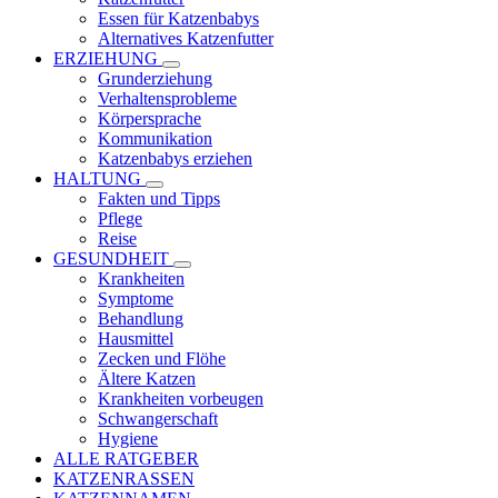
Essen für Katzenbabys
Alternatives Katzenfutter
ERZIEHUNG
Grunderziehung
Verhaltensprobleme
Körpersprache
Kommunikation
Katzenbabys erziehen
HALTUNG
Fakten und Tipps
Pflege
Reise
GESUNDHEIT
Krankheiten
Symptome
Behandlung
Hausmittel
Zecken und Flöhe
Ältere Katzen
Krankheiten vorbeugen
Schwangerschaft
Hygiene
ALLE RATGEBER
KATZENRASSEN