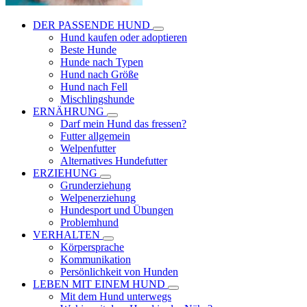
DER PASSENDE HUND
Hund kaufen oder adoptieren
Beste Hunde
Hunde nach Typen
Hund nach Größe
Hund nach Fell
Mischlingshunde
ERNÄHRUNG
Darf mein Hund das fressen?
Futter allgemein
Welpenfutter
Alternatives Hundefutter
ERZIEHUNG
Grunderziehung
Welpenerziehung
Hundesport und Übungen
Problemhund
VERHALTEN
Körpersprache
Kommunikation
Persönlichkeit von Hunden
LEBEN MIT EINEM HUND
Mit dem Hund unterwegs