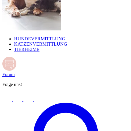
HUNDEVERMITTLUNG
KATZENVERMITTLUNG
TIERHEIME
Forum
Folge uns!