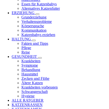
Essen für Katzenbabys
Alternatives Katzenfutter
ERZIEHUNG
Grunderziehung
Verhaltensprobleme
Körpersprache
Kommunikation
Katzenbabys erziehen
HALTUNG
Fakten und Tipps
Pflege
Reise
GESUNDHEIT
Krankheiten
Symptome
Behandlung
Hausmittel
Zecken und Flöhe
Ältere Katzen
Krankheiten vorbeugen
Schwangerschaft
Hygiene
ALLE RATGEBER
KATZENRASSEN