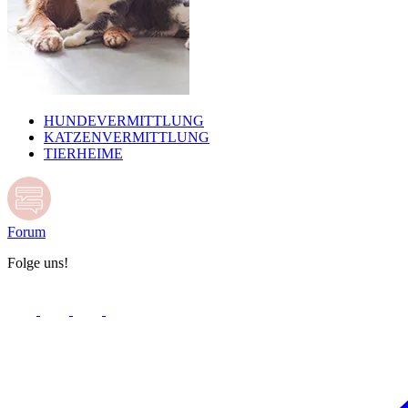
HUNDEVERMITTLUNG
KATZENVERMITTLUNG
TIERHEIME
Forum
Folge uns!