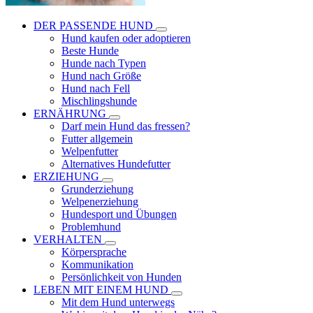
DER PASSENDE HUND
Hund kaufen oder adoptieren
Beste Hunde
Hunde nach Typen
Hund nach Größe
Hund nach Fell
Mischlingshunde
ERNÄHRUNG
Darf mein Hund das fressen?
Futter allgemein
Welpenfutter
Alternatives Hundefutter
ERZIEHUNG
Grunderziehung
Welpenerziehung
Hundesport und Übungen
Problemhund
VERHALTEN
Körpersprache
Kommunikation
Persönlichkeit von Hunden
LEBEN MIT EINEM HUND
Mit dem Hund unterwegs