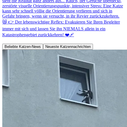
sieht die Realität ganz anders aus... Rauch, der Gerüche überdeckt,
zerstörte visuelle Orientierungspunkte, intensiver Stress: Eine Katze
kann sehr schnell völlig die Orientierung verlieren und sich in
Gefahr bringen, wenn sie versucht, in ihr Revier zurückzukehren.
😿 👉 Der lebenswichtige Reflex: Evakuieren Sie Ihren Begleiter
immer mit sich und lassen Sie ihn NIEMALS allein in ein
Katastrophengebiet zurückkehren! ❤️‍🩹
Beliebte Katzen-News
Neueste Katzennachrichten