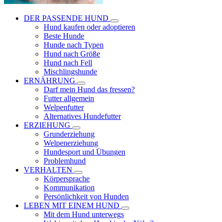
DER PASSENDE HUND
Hund kaufen oder adoptieren
Beste Hunde
Hunde nach Typen
Hund nach Größe
Hund nach Fell
Mischlingshunde
ERNÄHRUNG
Darf mein Hund das fressen?
Futter allgemein
Welpenfutter
Alternatives Hundefutter
ERZIEHUNG
Grunderziehung
Welpenerziehung
Hundesport und Übungen
Problemhund
VERHALTEN
Körpersprache
Kommunikation
Persönlichkeit von Hunden
LEBEN MIT EINEM HUND
Mit dem Hund unterwegs