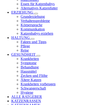
Essen für Katzenbabys
Alternatives Katzenfutter
ERZIEHUNG
Grunderziehung
Verhaltensprobleme
Körpersprache
Kommunikation
Katzenbabys erziehen
HALTUNG
Fakten und Tipps
Pflege
Reise
GESUNDHEIT
Krankheiten
Symptome
Behandlung
Hausmittel
Zecken und Flöhe
Ältere Katzen
Krankheiten vorbeugen
Schwangerschaft
Hygiene
ALLE RATGEBER
KATZENRASSEN