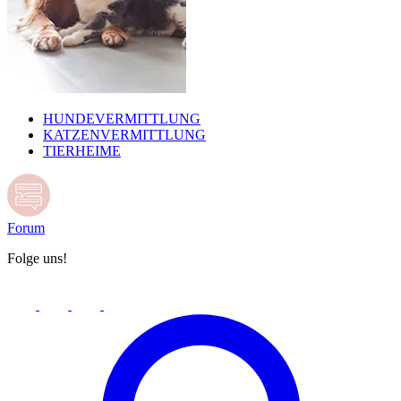
HUNDEVERMITTLUNG
KATZENVERMITTLUNG
TIERHEIME
Forum
Folge uns!