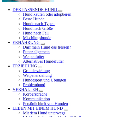
DER PASSENDE HUND
Hund kaufen oder adoptieren
Beste Hunde
Hunde nach Typen
Hund nach Größe
Hund nach Fell
Mischlingshunde
ERNÄHRUNG
Darf mein Hund das fressen?
Futter allgemein
Welpenfutter
Alternatives Hundefutter
ERZIEHUNG
Grunderziehung
Welpenerziehung
Hundesport und Übungen
Problemhund
VERHALTEN
Körpersprache
Kommunikation
Persönlichkeit von Hunden
LEBEN MIT EINEM HUND
Mit dem Hund unterwegs