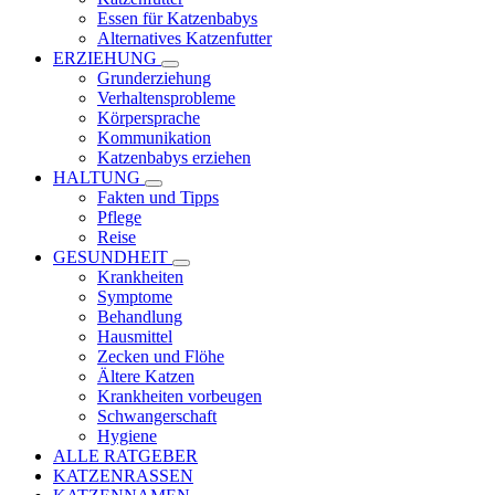
Essen für Katzenbabys
Alternatives Katzenfutter
ERZIEHUNG
Grunderziehung
Verhaltensprobleme
Körpersprache
Kommunikation
Katzenbabys erziehen
HALTUNG
Fakten und Tipps
Pflege
Reise
GESUNDHEIT
Krankheiten
Symptome
Behandlung
Hausmittel
Zecken und Flöhe
Ältere Katzen
Krankheiten vorbeugen
Schwangerschaft
Hygiene
ALLE RATGEBER
KATZENRASSEN