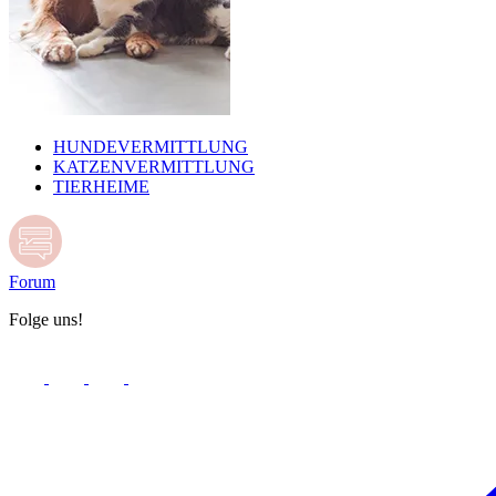
HUNDEVERMITTLUNG
KATZENVERMITTLUNG
TIERHEIME
Forum
Folge uns!