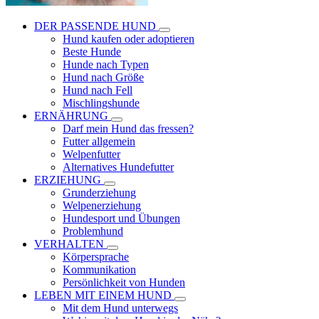
DER PASSENDE HUND
Hund kaufen oder adoptieren
Beste Hunde
Hunde nach Typen
Hund nach Größe
Hund nach Fell
Mischlingshunde
ERNÄHRUNG
Darf mein Hund das fressen?
Futter allgemein
Welpenfutter
Alternatives Hundefutter
ERZIEHUNG
Grunderziehung
Welpenerziehung
Hundesport und Übungen
Problemhund
VERHALTEN
Körpersprache
Kommunikation
Persönlichkeit von Hunden
LEBEN MIT EINEM HUND
Mit dem Hund unterwegs