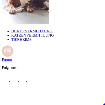
HUNDEVERMITTLUNG
KATZENVERMITTLUNG
TIERHEIME
Forum
Folge uns!