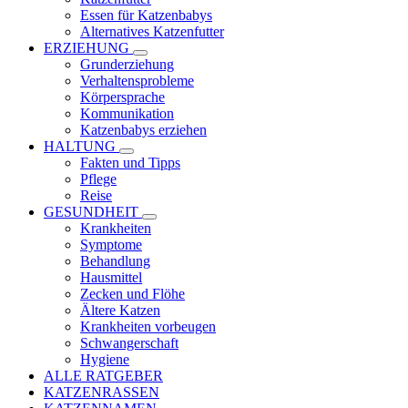
Essen für Katzenbabys
Alternatives Katzenfutter
ERZIEHUNG
Grunderziehung
Verhaltensprobleme
Körpersprache
Kommunikation
Katzenbabys erziehen
HALTUNG
Fakten und Tipps
Pflege
Reise
GESUNDHEIT
Krankheiten
Symptome
Behandlung
Hausmittel
Zecken und Flöhe
Ältere Katzen
Krankheiten vorbeugen
Schwangerschaft
Hygiene
ALLE RATGEBER
KATZENRASSEN